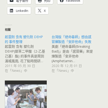
電子郵件
列印
Facebook
LinkedIn
X
相關
起雲劑 含有 塑化劑 DEHP
台灣版「絕命毒師」想由感
的 事件整理
冒藥製造「安非他命」失敗
起雲劑 含有 塑化劑
美劇「絕命毒師(Breaking
DEHP(鄰苯二甲酸（2-乙基
Bad)」是由「感冒藥」來提
己基）酯) 的事件真是鬧到
煉製造「安非他命
滿城風雨, 花了點時間研…
(Amphetamin…
2011 年 05 月 30 日
2020 年 12 月 01 日
在「News」中
在「News」中