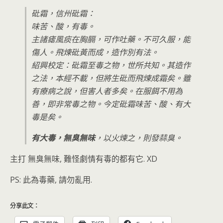
砒霜，信州砒霜：
味苦、酸，有毒。
主諸瘧風痰在胸膈，可作吐藥。不可久服，能
傷人。飛煉砒黃而成，造作別有法。
紹興校定：砒霜至毒之物，世所共知。其造作
之法，本經不載，但將生砒而飛煉成霜矣。雖
有療病之說，但害人者多矣。在服餌不用為
善，即非常毒之物。今定砒霜味苦、酸、有大
毒是矣。
有大毒，無臭無味
，以火煉之，則發蒜臭。
主打 無臭無味, 難怪劇情有毒的都有它. XD
PS: 此為毒藥, 請勿亂用.
分享此文：