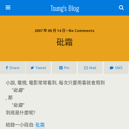
Tsung's Blog
2007 年 09 月 14 日 • No Comments
砒霜
Share
Tweet
Pin
Mail
SMS
小說, 電視, 電影常常看到, 每次只要用毒就會用到
砒霜
, 那
砒霜
到底是什麼呢?
結錄一小段自:
砒霜