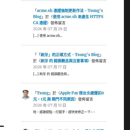
「
acme.sh 憑證強制更新作法 - Tsung's
Blog
」於〈
使用 acme.sh 來產生 HTTPS
CA 憑證
〉發佈留言
2026 年 07 月 29 日
[…] 使用 acme.sh…
「
「刷牙」的正確方式 - Tsung's Blog
」
於〈
刷牙 的 錯誤觀念與注意事項
〉發佈留言
2026 年 07 月 17 日
[…] 刷牙 的 錯誤觀念與…
「
Tsung
」於〈
Apple Pay 搭台北捷運扣0
元、1元 與 閘門不同原因
〉發佈留言
2026 年 07 月 15 日
哈，感謝提點，打錯字，趕快來修正一下~~