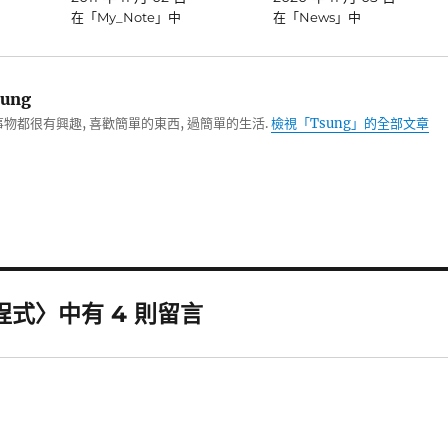
在「My_Note」中
在「News」中
ung
物都很有興趣, 喜歡簡單的東西, 過簡單的生活.
檢視「Tsung」的全部文章
嵌入程式〉中有 4 則留言