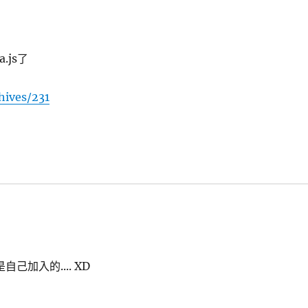
.js了
hives/231
是自己加入的.... XD