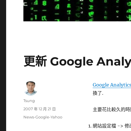
更新 Google Anal
Google Analytic
換了.
作
Tsung
者
發
2007 年 12 月 21 日
主要花比較久的時間是
佈
分
News-Google-Yahoo
日
類
網站設定檔 -> 修
期: