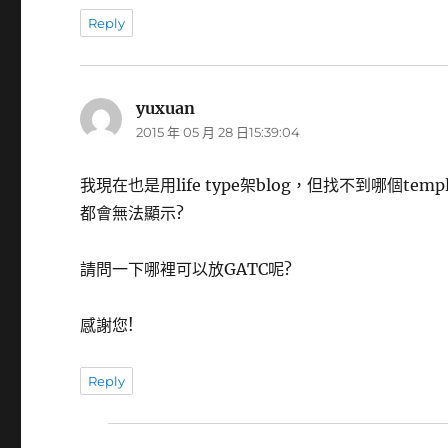
Reply
yuxuan
表
2015 年 05 月 28 日15:39:04
示:
我現在也是用life type架blog，但找不到哪個templat
都會無法顯示?
請問一下哪裡可以放GATC呢?
感謝您!
Reply