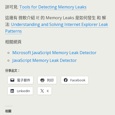
詳可見:
Tools for Detecting Memory Leaks
這邊有 微軟介紹 IE 的 Memory Leaks 是如何發生 和 解
法:
Understanding and Solving Internet Explorer Leak
Patterns
相關網頁
Microsoft JavaScript Memory Leak Detector
JavaScript Memory Leak Detector
分享此文：
電子郵件
列印
Facebook
LinkedIn
X
相關