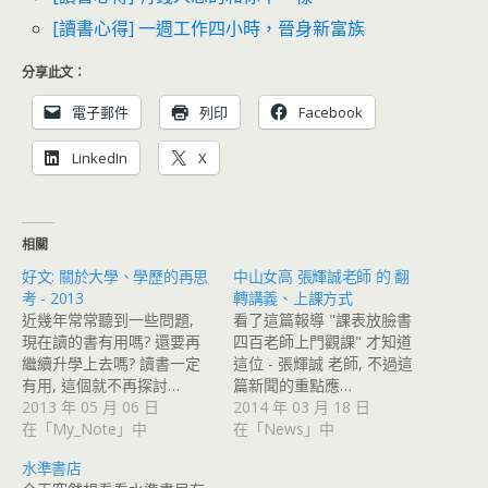
[讀書心得] 一週工作四小時，晉身新富族
分享此文：
電子郵件
列印
Facebook
LinkedIn
X
相關
好文: 關於大學、學歷的再思
中山女高 張輝誠老師 的 翻
考 - 2013
轉講義、上課方式
近幾年常常聽到一些問題,
看了這篇報導 "課表放臉書
現在讀的書有用嗎? 還要再
四百老師上門觀課" 才知道
繼續升學上去嗎? 讀書一定
這位 - 張輝誠 老師, 不過這
有用, 這個就不再探討…
篇新聞的重點應…
2013 年 05 月 06 日
2014 年 03 月 18 日
在「My_Note」中
在「News」中
水準書店