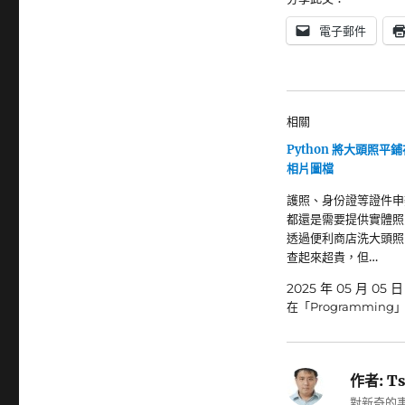
電子郵件
相關
Python 將大頭照平鋪在
相片圖檔
護照、身份證等證件申
都還是需要提供實體照
透過便利商店洗大頭照
查起來超貴，但…
2025 年 05 月 05 日
在「Programming
作者:
Ts
對新奇的事