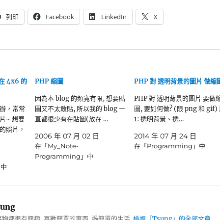
列印
Facebook
LinkedIn
X
 4x6 的
PHP 縮圖
PHP 對 透明背景的圖片 做縮
因為本 blog 的頻寬有限, 想要貼
PHP 對 透明背景的圖片 要做
辦，常常
圖又不太敢貼, 所以我的 blog 一
圖, 要如何做? (限 png 和 gif)
片~ 想要
直都很少有在貼圖(放在 …
1: 透明背景、透…
的照片，
2006 年 07 月 02 日
2014 年 07 月 24 日
在「My_Note-
在「Programming」中
Programming」中
」中
ung
物都很有興趣, 喜歡簡單的東西, 過簡單的生活.
檢視「Tsung」的全部文章