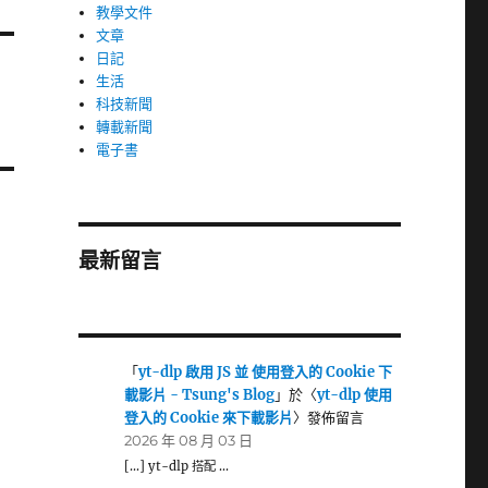
教學文件
文章
日記
生活
科技新聞
轉載新聞
電子書
最新留言
「
yt-dlp 啟用 JS 並 使用登入的 Cookie 下
載影片 - Tsung's Blog
」於〈
yt-dlp 使用
登入的 Cookie 來下載影片
〉發佈留言
2026 年 08 月 03 日
[…] yt-dlp 搭配 …