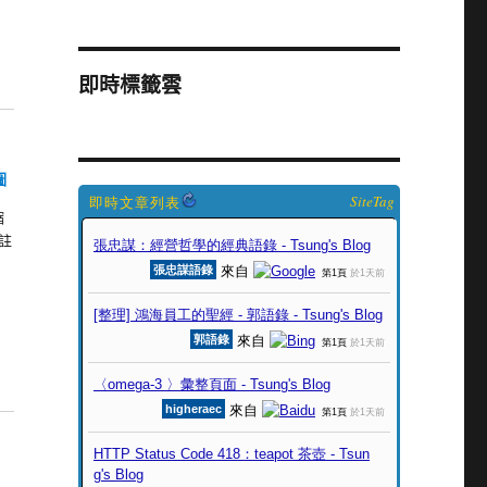
即時標籤雲
圖
SiteTag
縮
 註