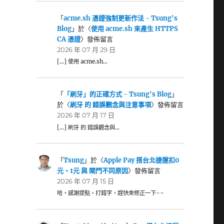
「
acme.sh 憑證強制更新作法 - Tsung's
Blog
」於〈
使用 acme.sh 來產生 HTTPS
CA 憑證
〉發佈留言
2026 年 07 月 29 日
[…] 使用 acme.sh…
「
「刷牙」的正確方式 - Tsung's Blog
」
於〈
刷牙 的 錯誤觀念與注意事項
〉發佈留言
2026 年 07 月 17 日
[…] 刷牙 的 錯誤觀念與…
「
Tsung
」於〈
Apple Pay 搭台北捷運扣0
元、1元 與 閘門不同原因
〉發佈留言
2026 年 07 月 15 日
哈，感謝提點，打錯字，趕快來修正一下~~