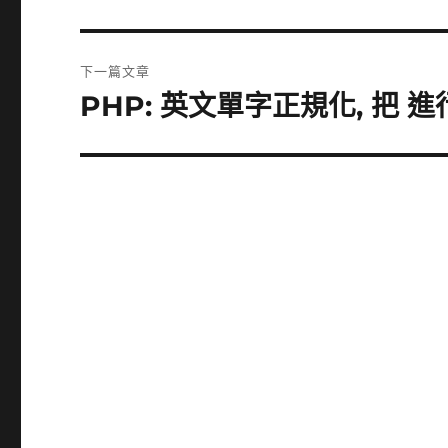
一
導
篇
覽
文
下一篇文章
章:
PHP: 英文單字正規化, 把 進
下
一
篇
文
章: