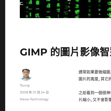
GIMP 的圖片影像
通常如果要做縮圖,
圖片的寬度, 其它
作
Tsung
者
發
2008 年 01 月 24 日
之前看到一個很神
佈
分
News-Technology
片縮小, 又不會影
日
類
期: