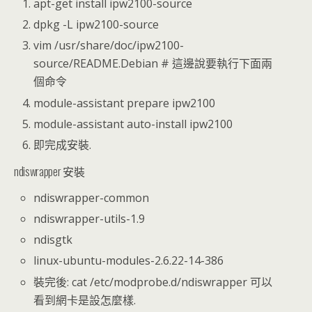
apt-get install ipw2100-source
dpkg -L ipw2100-source
vim /usr/share/doc/ipw2100-
source/README.Debian # 這邊說要執行下面兩
個命令
module-assistant prepare ipw2100
module-assistant auto-install ipw2100
即完成安裝.
ndiswrapper 安裝
ndiswrapper-common
ndiswrapper-utils-1.9
ndisgtk
linux-ubuntu-modules-2.6.22-14-386
裝完後: cat /etc/modprobe.d/ndiswrapper 可以
看到網卡是設怎麼樣.