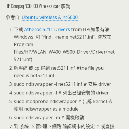
HP Compaq NC6000 Wireless card 驅動
參考自:
Ubuntu wireless & nc6000
下載
Atheros 5211 Drivers
from HP(如果有灌
Windows, 可 "find . -name net5211.inf", 會放在
Program
Files/HP/WLAN_W400_W500_Driver/Driver/net
5211.inf)
解壓縮 或 cp 得到 net5211.inf #the file you
need is net5211.inf
sudo ndiswrapper -i net5211.inf # 安裝 driver
sudo ndiswrapper -l # 列出已經安裝的 driver
sudo modprobe ndiswrapper # 告訴 kernel 去
使用 ndiswrapper as a module
sudo ndiswrapper -m # 開機啟動
到 系統 -> 管>理 > 網路 確認網卡的設定 # 或直接