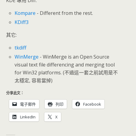
KDE 專用 Diff:
Kompare
- Different from the rest.
KDiff3
其它:
tkdiff
WinMerge
- WinMerge is an Open Source
visual text file differencing and merging tool
for Win32 platforms. (不過這一套之前試用是不
太穩定, 容易當掉)
分享此文：
電子郵件
列印
Facebook
LinkedIn
X