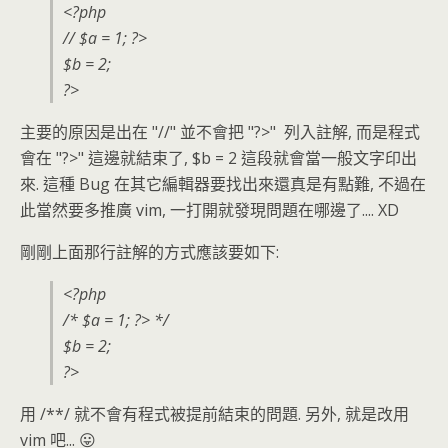
<?php
// $a = 1; ?>
$b = 2;
?>
主要的原因是出在 "//" 並不會把 "?>" 列入註解, 而是程式
會在 "?>" 這邊就結束了, $b = 2 這段就會當一般文字印出
來. 這種 Bug 在其它編輯器要找出來還真是有點難, 不過在
此當然要多推廣 vim, 一打開就發現問題在哪邊了.... XD
剛剛上面那行註解的方式應該要如下:
<?php
/* $a = 1; ?> */
$b = 2;
?>
用 /**/ 就不會有程式被提前結束的問題. 另外, 就是改用
vim 吧... 😛