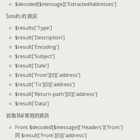
$decoded[$message]['ExtractedAddresses']
$results 的 資訊
$results['Type']
$result['Description']
$result['Encoding']
$result['Subject']
$result['Date']
$result['From'][0]['address']
$result['To'][0]['address']
$result['Return-path'][0]['address']
$result['Data']
抓取 Mail 常用的資訊
From: $decoded[$message]['Headers']['from:']
同 $result['From'][0]['address']