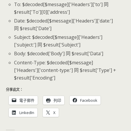
To: $decoded[$message]['Headers']['to'] 同
$result['To'][0]['address']
Date: $decoded[$message]['Headers']['date:']
同 $result['Date']
Subject: $decoded[$message]['Headers']
['subject:'] 同 $result['Subject']
Body: $decoded['Body'] 同 $result['Data']
Content-Type: $decoded[$message]
['Headers']['content-type:'] 同 $result['Type'] +
$result['Encoding']
分享此文：
電子郵件
列印
Facebook
LinkedIn
X