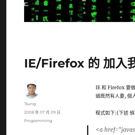
IE/Firefox 的 加入
IE 和 Firefo
過既然有人要, 個人
作
Tsung
者
發
2008 年 07 月 09 日
程式如下:(下述 偵
佈
分
Programming
日
類
<a href="jav
期: