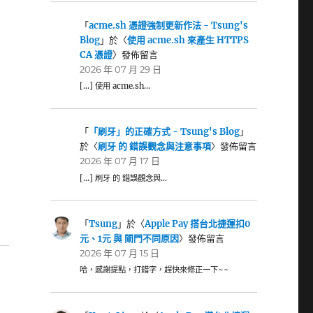
「
acme.sh 憑證強制更新作法 - Tsung's
Blog
」於〈
使用 acme.sh 來產生 HTTPS
CA 憑證
〉發佈留言
2026 年 07 月 29 日
[…] 使用 acme.sh…
「
「刷牙」的正確方式 - Tsung's Blog
」
於〈
刷牙 的 錯誤觀念與注意事項
〉發佈留言
2026 年 07 月 17 日
[…] 刷牙 的 錯誤觀念與…
「
Tsung
」於〈
Apple Pay 搭台北捷運扣0
元、1元 與 閘門不同原因
〉發佈留言
2026 年 07 月 15 日
哈，感謝提點，打錯字，趕快來修正一下~~