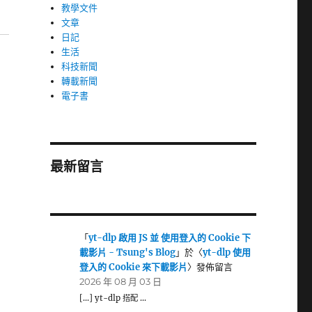
教學文件
文章
日記
生活
科技新聞
轉載新聞
電子書
最新留言
「
yt-dlp 啟用 JS 並 使用登入的 Cookie 下
載影片 - Tsung's Blog
」於〈
yt-dlp 使用
登入的 Cookie 來下載影片
〉發佈留言
2026 年 08 月 03 日
[…] yt-dlp 搭配 …