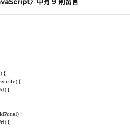
avaScript〉中有 9 則留言
) {
vorite) {
rl) {
ddPanel) {
rl) {