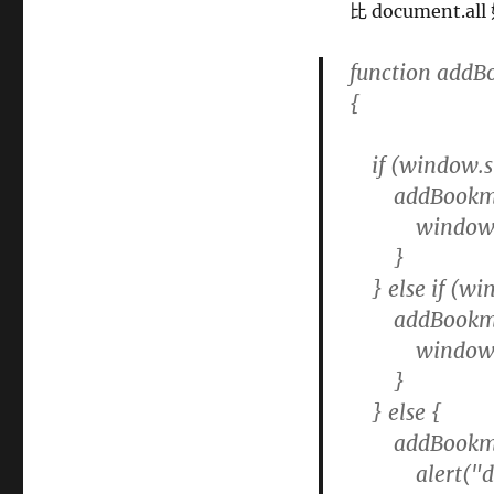
比 document.al
function addB
{
if (window.si
addBookmarkF
window.sideb
}
} else if (wi
addBookmarkF
window.exter
}
} else {
addBookmarkF
alert("do it