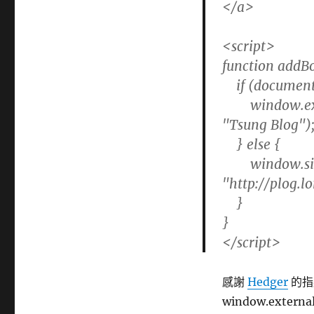
</a>
<script>
function addB
if (document.
window.exter
"Tsung Blog")
} else {
window.sideb
"http://plog.l
}
}
</script>
感謝
Hedger
的指
window.externa