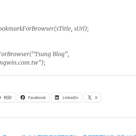
kmarkForBrowser(sTitle, sUrl);
orBrowser("Tsung Blog",
ongwin.com.tw");
列印
Facebook
LinkedIn
X