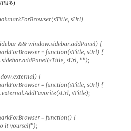
l 好很多)
ookmarkForBrowser(sTitle, sUrl)
debar && window.sidebar.addPanel) {
orBrowser = function(sTitle, sUrl) {
ar.addPanel(sTitle, sUrl, "");
ndow.external) {
orBrowser = function(sTitle, sUrl) {
nal.AddFavorite(sUrl, sTitle);
orBrowser = function() {
 yourself");