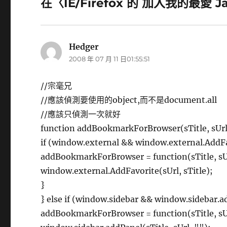
在〈IE/Firefox 的 加入我的最愛 J
Hedger
表
2008 年 07 月 11 日01:55:51
示:
//宗毫兄
//應該偵測要使用的object,而不是document.all
//應該只偵測一次就好
function addBookmarkForBrowser(sTitle, sUrl
if (window.external && window.external.AddFa
addBookmarkForBrowser = function(sTitle, sU
window.external.AddFavorite(sUrl, sTitle);
}
} else if (window.sidebar && window.sidebar.a
addBookmarkForBrowser = function(sTitle, sU