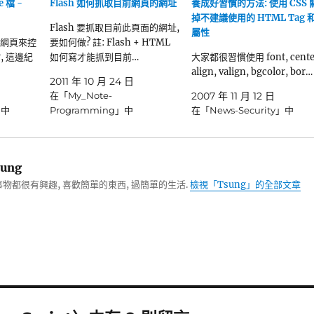
 檔 -
Flash 如何抓取目前網頁的網址
養成好習慣的方法: 使用 CSS 
掉不建議使用的 HTML Tag 
Flash 要抓取目前此頁面的網址,
屬性
何用網頁來控
要如何做? 註: Flash + HTML
, 這邊紀
如何寫才能抓到目前…
大家都很習慣使用 font, cente
align, valign, bgcolor, bor…
2011 年 10 月 24 日
在「My_Note-
2007 年 11 月 12 日
」中
Programming」中
在「News-Security」中
ung
物都很有興趣, 喜歡簡單的東西, 過簡單的生活.
檢視「Tsung」的全部文章