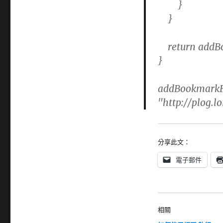
}
}
return addBoo
}
addBookmarkF
"http://plog.l
分享此文：
電子郵件
相關