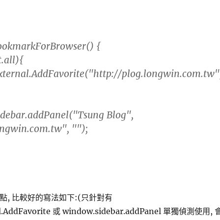
ookmarkForBrowser() {
all){
nal.AddFavorite("http://plog.longwin.com.tw"
;
ar.addPanel("Tsung Blog",
ongwin.com.tw", "");
點, 比較好的寫法如下:(只針對有
l.AddFavorite 或 window.sidebar.addPanel 單獨偵測使用, 