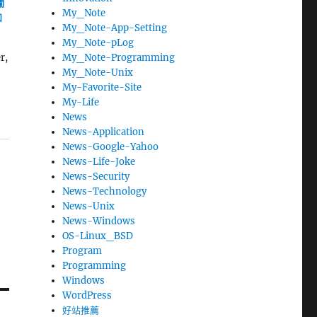
關
My_Note
和
My_Note-App-Setting
My_Note-pLog
My_Note-Programming
r,
My_Note-Unix
My-Favorite-Site
My-Life
News
News-Application
News-Google-Yahoo
News-Life-Joke
News-Security
News-Technology
News-Unix
News-Windows
OS-Linux_BSD
Program
Programming
Windows
WordPress
好站推薦