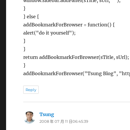
window.sidebar.addPanel(sTitle, sUrl, "");
}
} else {
addBookmarkForBrowser = function() {
alert("do it yourself");
}
}
return addBookmarkForBrowser(sTitle, sUrl);
}
addBookmarkForBrowser("Tsung Blog", "http
Reply
Tsung
表
2008 年 07 月 11 日06:45:39
示: