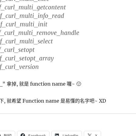
f_curl_multi_getcontent
f_curl_multi_info_read
f_curl_multi_init
f_curl_multi_remove_handle
f_curl_multi_select
f_curl_setopt
f_curl_setopt_array
f_curl_version
_" 拿掉, 就是 function name 囉~ 🙂
 就希望 Function name 是易懂的名字吧~ XD
列印
Facebook
LinkedIn
X