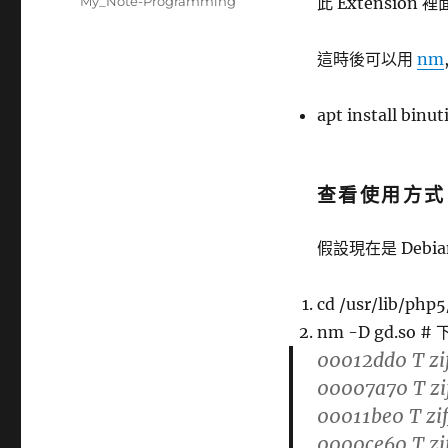
分
My_Note-Programming
此 Extension 裡
日
類
期:
這時後可以用
nm
apt install binuti
查看使用方式
假設現在是 Debian 
cd /usr/lib/php
nm -D gd.s
00012dd0 T zi
00007a70 T z
00011be0 T zi
0000ce60 T zi