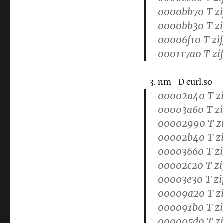
0000bb70 T z
0000bb30 T z
00006f10 T zi
000117a0 T zi
nm -D curl.so
00002a40 T zi
00003a60 T zi
00002990 T zi
00002b40 T zi
00003660 T zi
00002c20 T zi
00003e30 T zif
00009a20 T zi
000091b0 T zi
000095d0 T zi