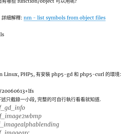
面有哪些 function/object 可以用呢?
, 詳細解釋:
nm - list symbols from object files
ls
Linux, PHP5, 有安裝 php5-gd 和 php5-curl 的環境:
5/20060613+lfs
o # 下述只截錄一小段, 完整的可自行執行看看就知道.
f_gd_info
if_image2wbmp
f_imagealphablending
f_imagearc