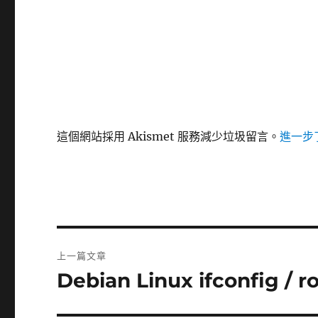
這個網站採用 Akismet 服務減少垃圾留言。
進一步了
文
上一篇文章
章
Debian Linux ifconfig /
上
一
導
篇