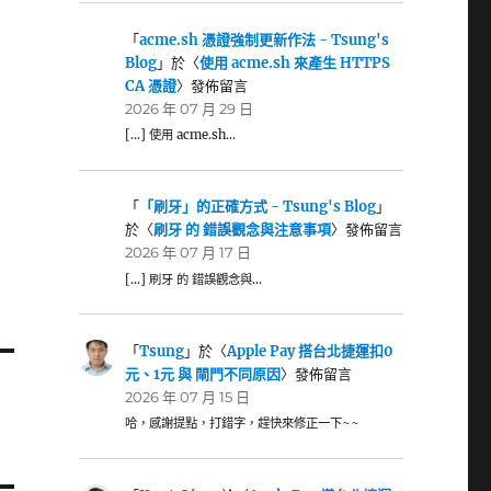
「
acme.sh 憑證強制更新作法 - Tsung's
Blog
」於〈
使用 acme.sh 來產生 HTTPS
CA 憑證
〉發佈留言
2026 年 07 月 29 日
[…] 使用 acme.sh…
「
「刷牙」的正確方式 - Tsung's Blog
」
於〈
刷牙 的 錯誤觀念與注意事項
〉發佈留言
2026 年 07 月 17 日
[…] 刷牙 的 錯誤觀念與…
「
Tsung
」於〈
Apple Pay 搭台北捷運扣0
元、1元 與 閘門不同原因
〉發佈留言
2026 年 07 月 15 日
哈，感謝提點，打錯字，趕快來修正一下~~