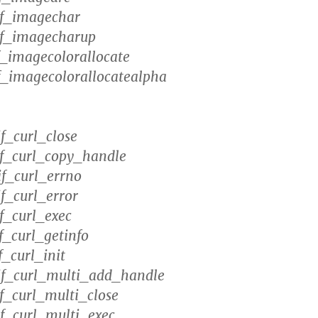
if_imagechar
if_imagecharup
f_imagecolorallocate
f_imagecolorallocatealpha
f_curl_close
f_curl_copy_handle
f_curl_errno
f_curl_error
f_curl_exec
f_curl_getinfo
_curl_init
f_curl_multi_add_handle
f_curl_multi_close
f_curl_multi_exec