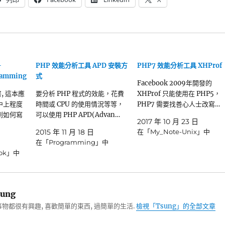
-
PHP 效能分析工具 APD 安裝方
PHP7 效能分析工具 XHProf
gramming
式
Facebook 2009年開發的
, 這本應
要分析 PHP 程式的效能，花費
XHProf 只能使用在 PHP5，
中上程度
時間或 CPU 的使用情況等等，
PHP7 需要找善心人士改寫…
到如何寫
可以使用 PHP APD(Advan…
2017 年 10 月 23 日
2015 年 11 月 18 日
在「My_Note-Unix」中
在「Programming」中
ook」中
ung
物都很有興趣, 喜歡簡單的東西, 過簡單的生活.
檢視「Tsung」的全部文章