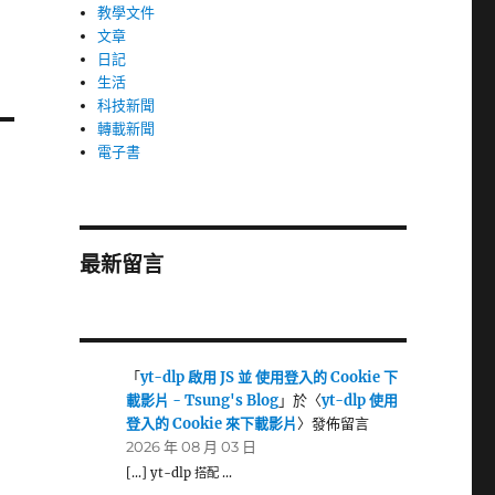
教學文件
文章
日記
生活
科技新聞
轉載新聞
電子書
最新留言
「
yt-dlp 啟用 JS 並 使用登入的 Cookie 下
載影片 - Tsung's Blog
」於〈
yt-dlp 使用
登入的 Cookie 來下載影片
〉發佈留言
2026 年 08 月 03 日
[…] yt-dlp 搭配 …