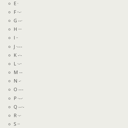
E ·
F ··-·
G --·
H ····
I ··
J ·---
K -·-
L ·-··
M --
N -·
O ---
P ·--·
Q --·-
R ·-·
S ···