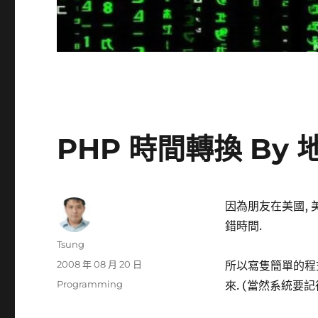
PHP 時間轉換 By 
因為朋友在美國, 
錯時間.
作
Tsung
者
發
2008 年 08 月 20 日
所以寫隻簡單的程
佈
分
Programming
來. (當然系統要
日
類
期: