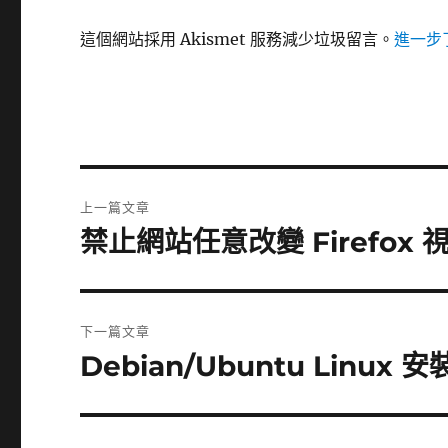
這個網站採用 Akismet 服務減少垃圾留言。
進一步了
文
上一篇文章
章
禁止網站任意改變 Firefox 
上
一
導
篇
覽
文
下一篇文章
章:
Debian/Ubuntu Linux
下
一
篇
文