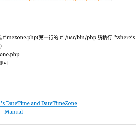
imezone.php(第一行的 #!/usr/bin/php 請執行 "whereis
)
one.php
 即可
5’s DateTime and DateTimeZone
 - Manual