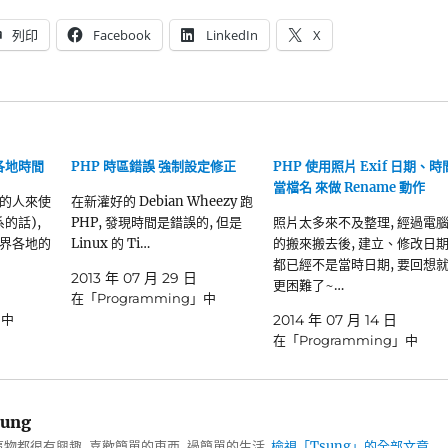
列印
Facebook
LinkedIn
X
各地時間
PHP 時區錯誤 強制設定修正
PHP 使用照片 Exif 日期、時
當檔名 來做 Rename 動作
的人來使
在新灌好的 Debian Wheezy 跑
的話),
PHP, 發現時間是錯誤的, 但是
照片太多來不及整理, 經過電
界各地的
Linux 的 Ti…
的搬來搬去後, 建立、修改日
都已經不是當時日期, 要回想
2013 年 07 月 29 日
更困難了~…
日
在「Programming」中
」中
2014 年 07 月 14 日
在「Programming」中
ung
物都很有興趣, 喜歡簡單的東西, 過簡單的生活.
檢視「Tsung」的全部文章