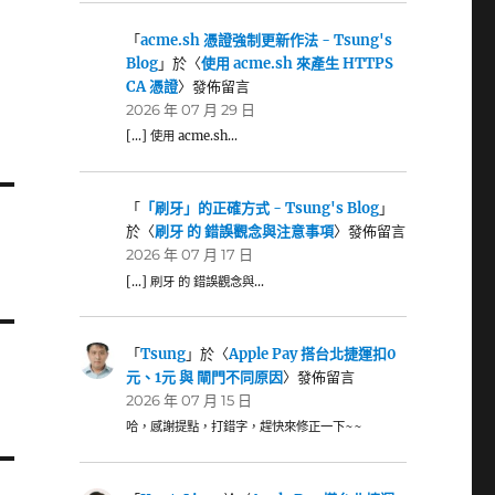
「
acme.sh 憑證強制更新作法 - Tsung's
Blog
」於〈
使用 acme.sh 來產生 HTTPS
CA 憑證
〉發佈留言
2026 年 07 月 29 日
[…] 使用 acme.sh…
「
「刷牙」的正確方式 - Tsung's Blog
」
於〈
刷牙 的 錯誤觀念與注意事項
〉發佈留言
2026 年 07 月 17 日
[…] 刷牙 的 錯誤觀念與…
「
Tsung
」於〈
Apple Pay 搭台北捷運扣0
元、1元 與 閘門不同原因
〉發佈留言
2026 年 07 月 15 日
哈，感謝提點，打錯字，趕快來修正一下~~