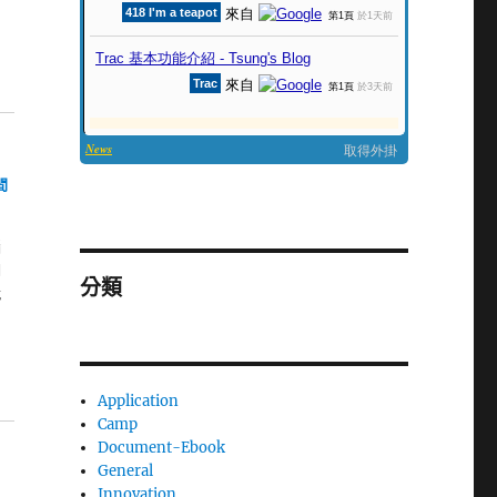
間
腦
期
分類
就
Application
Camp
Document-Ebook
General
Innovation