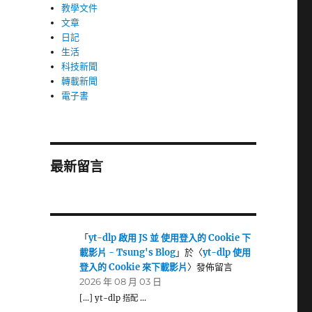
教學文件
文章
日記
生活
科技新聞
轉載新聞
電子書
最新留言
「
yt-dlp 啟用 JS 並 使用登入的 Cookie 下
載影片 - Tsung's Blog
」於〈
yt-dlp 使用
登入的 Cookie 來下載影片
〉發佈留言
2026 年 08 月 03 日
[…] yt-dlp 搭配 …