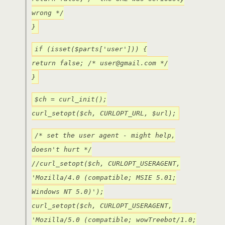
wrong */
}
if (isset($parts['user'])) {
return false; /* user@gmail.com */
}
$ch = curl_init();
curl_setopt($ch, CURLOPT_URL, $url);
/* set the user agent - might help,
doesn't hurt */
//curl_setopt($ch, CURLOPT_USERAGENT,
'Mozilla/4.0 (compatible; MSIE 5.01;
Windows NT 5.0)');
curl_setopt($ch, CURLOPT_USERAGENT,
'Mozilla/5.0 (compatible; wowTreebot/1.0;