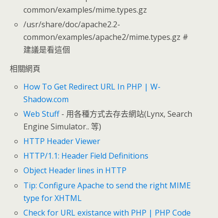
common/examples/mime.types.gz
/usr/share/doc/apache2.2-
common/examples/apache2/mime.types.gz #
建議是看這個
相關網頁
How To Get Redirect URL In PHP | W-
Shadow.com
Web Stuff
- 用各種方式去存去網站(Lynx, Search
Engine Simulator.. 等)
HTTP Header Viewer
HTTP/1.1: Header Field Definitions
Object Header lines in HTTP
Tip: Configure Apache to send the right MIME
type for XHTML
Check for URL existance with PHP | PHP Code