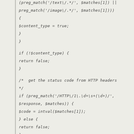
(preg_match('/text\/.*/', $matches[1]) ||
preg_match('/image\/.*/', $matches[1])))
{
$content_type = true;
}
}
if (!$content_type) {
return false;
}
/* get the status code from HTTP headers
*/
if (preg_match('/HTTP\/1\.\d+\s+(\d+)/',
$response, $matches)) {
$code = intval($matches[1]);
} else {
return false;