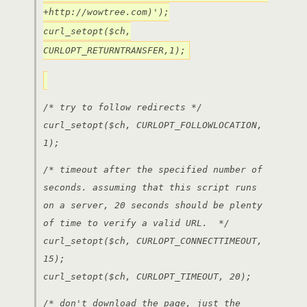
+http://wowtree.com)');
curl_setopt($ch,
CURLOPT_RETURNTRANSFER,1);
/* try to follow redirects */
curl_setopt($ch, CURLOPT_FOLLOWLOCATION,
1);
/* timeout after the specified number of
seconds. assuming that this script runs
on a server, 20 seconds should be plenty
of time to verify a valid URL. */
curl_setopt($ch, CURLOPT_CONNECTTIMEOUT,
15);
curl_setopt($ch, CURLOPT_TIMEOUT, 20);
/* don't download the page, just the