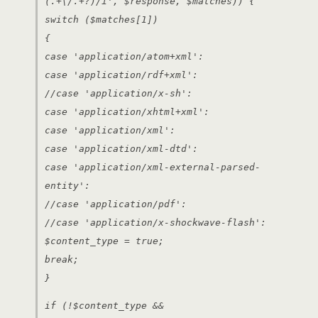
(.+\/.+?)/i', $response, $matches)) {
switch ($matches[1])
{
case 'application/atom+xml':
case 'application/rdf+xml':
//case 'application/x-sh':
case 'application/xhtml+xml':
case 'application/xml':
case 'application/xml-dtd':
case 'application/xml-external-parsed-
entity':
//case 'application/pdf':
//case 'application/x-shockwave-flash':
$content_type = true;
break;
}
if (!$content_type &&