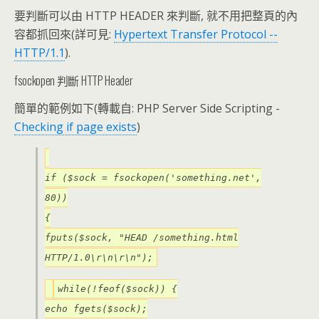
要判斷可以由 HTTP HEADER 來判斷, 就不用把整頁的內
容都抓回來(詳可見:
Hypertext Transfer Protocol --
HTTP/1.1
).
fsockopen 判斷 HTTP Header
簡單的範例如下(轉載自: PHP Server Side Scripting -
Checking if page exists
)
if ($sock = fsockopen('something.net',
80))
{
fputs($sock, "HEAD /something.html
HTTP/1.0\r\n\r\n");
while(!feof($sock)) {
echo fgets($sock);