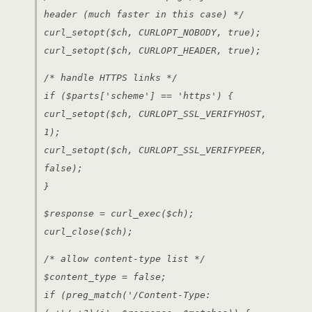
header (much faster in this case) */
curl_setopt($ch, CURLOPT_NOBODY, true);
curl_setopt($ch, CURLOPT_HEADER, true);
/* handle HTTPS links */
if ($parts['scheme'] == 'https') {
curl_setopt($ch, CURLOPT_SSL_VERIFYHOST,
1);
curl_setopt($ch, CURLOPT_SSL_VERIFYPEER,
false);
}
$response = curl_exec($ch);
curl_close($ch);
/* allow content-type list */
$content_type = false;
if (preg_match('/Content-Type: