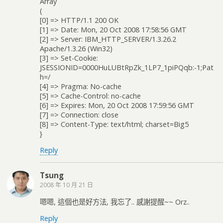
Array
(
[0] => HTTP/1.1 200 OK
[1] => Date: Mon, 20 Oct 2008 17:58:56 GMT
[2] => Server: IBM_HTTP_SERVER/1.3.26.2
Apache/1.3.26 (Win32)
[3] => Set-Cookie:
JSESSIONID=0000HuLUBtRpZk_1LP7_1piPQqb:-1;Pat
h=/
[4] => Pragma: No-cache
[5] => Cache-Control: no-cache
[6] => Expires: Mon, 20 Oct 2008 17:59:56 GMT
[7] => Connection: close
[8] => Content-Type: text/html; charset=Big5
}
Reply
Tsung
2008 年 10 月 21 日
嗯嗯, 這個也是好方法, 我忘了.. 感謝提醒~~ Orz..
Reply