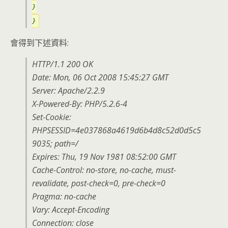
}
}
會得到下述資料:
HTTP/1.1 200 OK
Date: Mon, 06 Oct 2008 15:45:27 GMT
Server: Apache/2.2.9
X-Powered-By: PHP/5.2.6-4
Set-Cookie:
PHPSESSID=4e037868a4619d6b4d8c52d0d5c5
9035; path=/
Expires: Thu, 19 Nov 1981 08:52:00 GMT
Cache-Control: no-store, no-cache, must-
revalidate, post-check=0, pre-check=0
Pragma: no-cache
Vary: Accept-Encoding
Connection: close