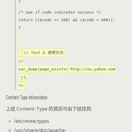
}
/* see if code indicates success */
return (($code >= 200) && ($code < 400));
}
// Test & 使用方法:
//
var_dump(page_exists('http://tw.yahoo.com
'));
?>
Content-Type information
上述 Content-Type 的資訊可由下述找到:
/etc/mime.types
/usr/share/doc/apache-