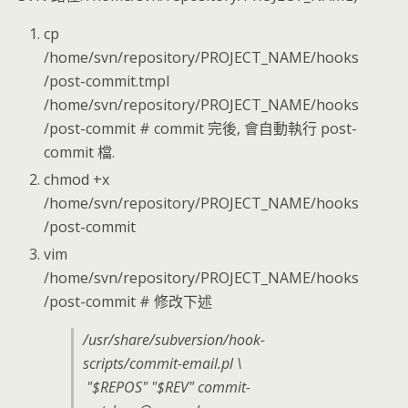
cp
/home/svn/repository/PROJECT_NAME/hooks
/post-commit.tmpl
/home/svn/repository/PROJECT_NAME/hooks
/post-commit # commit 完後, 會自動執行 post-
commit 檔.
chmod +x
/home/svn/repository/PROJECT_NAME/hooks
/post-commit
vim
/home/svn/repository/PROJECT_NAME/hooks
/post-commit # 修改下述
/usr/share/subversion/hook-
scripts/commit-email.pl \
"$REPOS" "$REV" commit-