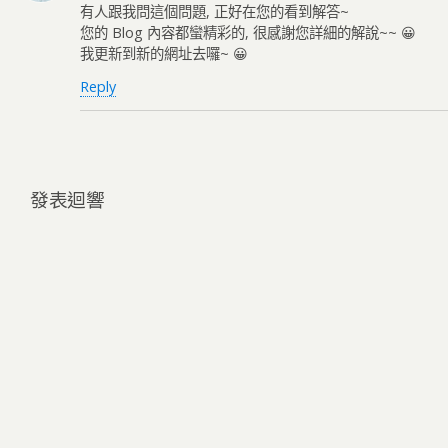
有人跟我問這個問題, 正好在您的看到解答~
您的 Blog 內容都蠻精彩的, 很感謝您詳細的解說~~ 😀
我更新到新的網址去囉~ 😀
Reply
發表迴響