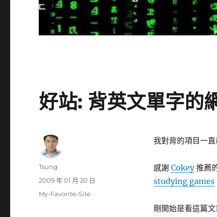
好站: 背英文單字的網站 
我對背的項目一直
作
Tsung
感謝
Cokey
推薦的
者
發
2009 年 01 月 20 日
studying games
佈
分
My-Favorite-Site
日
類
剛開始是看這篇文
期: