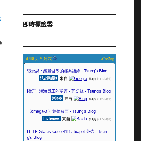
的
即時標籤雲
面
應
整
SiteTag