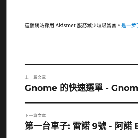
這個網站採用 Akismet 服務減少垃圾留言。
進一步了
文
上一篇文章
章
Gnome 的快速選單 - Gnom
上
一
導
篇
覽
文
下一篇文章
章:
第一台車子: 雷諾 9號 - 阿諾 B
下
一