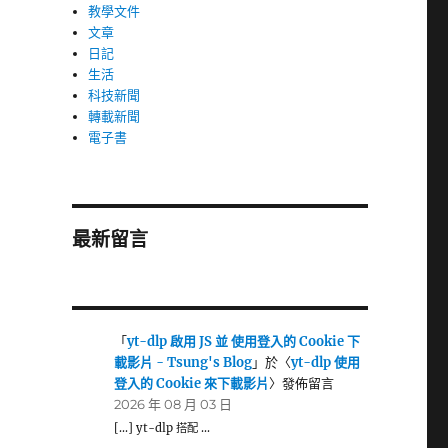
教學文件
文章
日記
生活
科技新聞
轉載新聞
電子書
最新留言
「
yt-dlp 啟用 JS 並 使用登入的 Cookie 下
載影片 - Tsung's Blog
」於〈
yt-dlp 使用
登入的 Cookie 來下載影片
〉發佈留言
2026 年 08 月 03 日
[…] yt-dlp 搭配 …