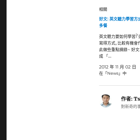
相關
好文: 英文聽力學習方式
多餐
英文聽力要如何學習? 
寫得方式, 比較有機會
此做些重點摘錄~ 好文
成 「…
2012 年 11 月 02 日
在「News」中
作者:
Ts
對新奇的事