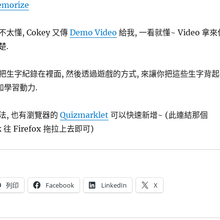
emorize
懂, Cokey 又傳
Demo Video
給我, 一看就懂~ Video 拿來
楚.
把生字紀錄在裡面, 然後透過遊戲的方式, 來讓你把這些生字背起
增加學習動力.
法, 也有瀏覽器的
Quizmarklet
可以快速新增~ (此連結那個
ink 往 Firefox 拖拉上去即可)
列印
Facebook
LinkedIn
X