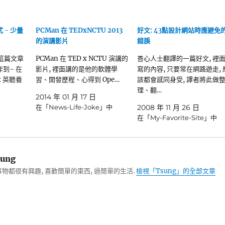
 - 少量
PCMan 在 TEDxNCTU 2013
好文: 43點設計網站時應避免
的演講影片
錯誤
這篇文章
PCMan 在 TED x NCTU 演講的
善心人士翻譯的一篇好文, 裡
作到~ 在
影片, 裡面講的是他的軟體學
寫的內容, 只要常在網路遊走, 
: 英聽養
習、開發歷程、心得到 Ope…
該都會感同身受, 譯者將此做
理、翻…
2014 年 01 月 17 日
在「News-Life-Joke」中
2008 年 11 月 26 日
在「My-Favorite-Site」中
ung
物都很有興趣, 喜歡簡單的東西, 過簡單的生活.
檢視「Tsung」的全部文章