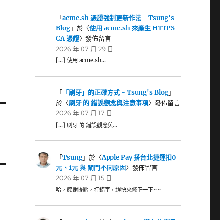
「
acme.sh 憑證強制更新作法 - Tsung's
Blog
」於〈
使用 acme.sh 來產生 HTTPS
CA 憑證
〉發佈留言
2026 年 07 月 29 日
[…] 使用 acme.sh…
「
「刷牙」的正確方式 - Tsung's Blog
」
於〈
刷牙 的 錯誤觀念與注意事項
〉發佈留言
2026 年 07 月 17 日
[…] 刷牙 的 錯誤觀念與…
「
Tsung
」於〈
Apple Pay 搭台北捷運扣0
元、1元 與 閘門不同原因
〉發佈留言
2026 年 07 月 15 日
哈，感謝提點，打錯字，趕快來修正一下~~