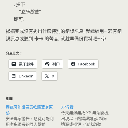
, 按下
立即檢查
即可.
掃描完成沒有秀出什麼特別的錯誤訊息, 就繼續用~ 若有錯
誤訊息或聽到 卡卡 的聲音, 就趁早備份資料吧~ 🙂
分享此文：
電子郵件
列印
Facebook
LinkedIn
X
相關
瑕疵可能讓惡意軟體藏身匿
XP救援
跡
今天無緣無故 XP 無法開機,
安全專家警告，惡徒可能利
出現以下的錯誤訊息. 檔案
用字串很長的登入鍵值
遺漏或損毀，無法啟動