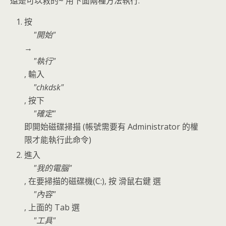
還是可以救的~ 用下面兩種方法執行:
按
開始
→
執行
, 輸入
chkdsk
, 按下
確定
即開始磁碟掃描 (帳號需要有 Administrator 的權
限才能執行此命令)
進入
我的電腦
, 在要掃描的磁碟機(C:), 按 滑鼠右鍵 選
內容
, 上面的 Tab 選
工具