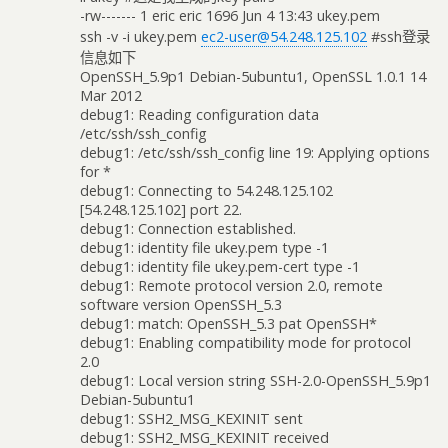
-rw------- 1 eric eric 1696 Jun 4 13:43 ukey.pem
ssh -v -i ukey.pem
ec2-user@54.248.125.102
#ssh登录
信息如下
OpenSSH_5.9p1 Debian-5ubuntu1, OpenSSL 1.0.1 14
Mar 2012
debug1: Reading configuration data
/etc/ssh/ssh_config
debug1: /etc/ssh/ssh_config line 19: Applying options
for *
debug1: Connecting to 54.248.125.102
[54.248.125.102] port 22.
debug1: Connection established.
debug1: identity file ukey.pem type -1
debug1: identity file ukey.pem-cert type -1
debug1: Remote protocol version 2.0, remote
software version OpenSSH_5.3
debug1: match: OpenSSH_5.3 pat OpenSSH*
debug1: Enabling compatibility mode for protocol
2.0
debug1: Local version string SSH-2.0-OpenSSH_5.9p1
Debian-5ubuntu1
debug1: SSH2_MSG_KEXINIT sent
debug1: SSH2_MSG_KEXINIT received