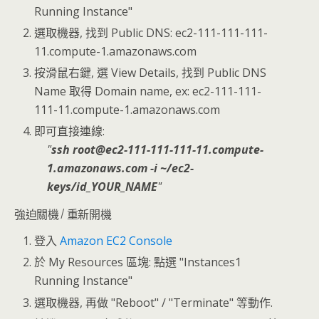
Running Instance"
選取機器, 找到 Public DNS: ec2-111-111-111-
11.compute-1.amazonaws.com
按滑鼠右鍵, 選 View Details, 找到 Public DNS
Name 取得 Domain name, ex: ec2-111-111-
111-11.compute-1.amazonaws.com
即可直接連線:
ssh root@ec2-111-111-111-11.compute-
1.amazonaws.com -i ~/ec2-
keys/id_YOUR_NAME
強迫關機 / 重新開機
登入
Amazon EC2 Console
於 My Resources 區塊: 點選 "Instances1
Running Instance"
選取機器, 再做 "Reboot" / "Terminate" 等動作.