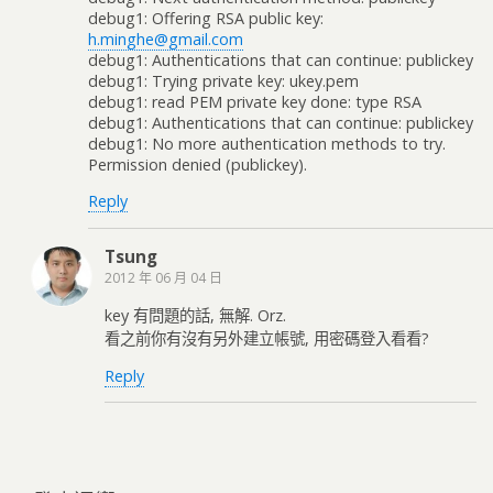
debug1: Offering RSA public key:
h.minghe@gmail.com
debug1: Authentications that can continue: publickey
debug1: Trying private key: ukey.pem
debug1: read PEM private key done: type RSA
debug1: Authentications that can continue: publickey
debug1: No more authentication methods to try.
Permission denied (publickey).
Reply
Tsung
2012 年 06 月 04 日
key 有問題的話, 無解. Orz.
看之前你有沒有另外建立帳號, 用密碼登入看看?
Reply