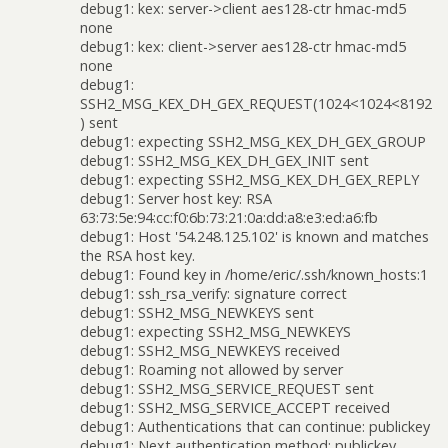
debug1: kex: server->client aes128-ctr hmac-md5
none
debug1: kex: client->server aes128-ctr hmac-md5
none
debug1:
SSH2_MSG_KEX_DH_GEX_REQUEST(1024<1024<8192
) sent
debug1: expecting SSH2_MSG_KEX_DH_GEX_GROUP
debug1: SSH2_MSG_KEX_DH_GEX_INIT sent
debug1: expecting SSH2_MSG_KEX_DH_GEX_REPLY
debug1: Server host key: RSA
63:73:5e:94:cc:f0:6b:73:21:0a:dd:a8:e3:ed:a6:fb
debug1: Host '54.248.125.102' is known and matches
the RSA host key.
debug1: Found key in /home/eric/.ssh/known_hosts:1
debug1: ssh_rsa_verify: signature correct
debug1: SSH2_MSG_NEWKEYS sent
debug1: expecting SSH2_MSG_NEWKEYS
debug1: SSH2_MSG_NEWKEYS received
debug1: Roaming not allowed by server
debug1: SSH2_MSG_SERVICE_REQUEST sent
debug1: SSH2_MSG_SERVICE_ACCEPT received
debug1: Authentications that can continue: publickey
debug1: Next authentication method: publickey