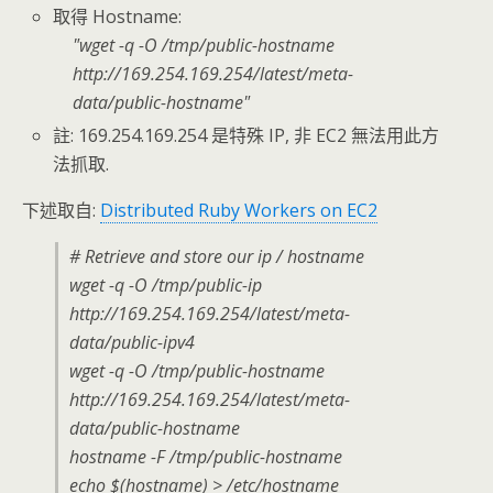
取得 Hostname:
wget -q -O /tmp/public-hostname
http://169.254.169.254/latest/meta-
data/public-hostname
註: 169.254.169.254 是特殊 IP, 非 EC2 無法用此方
法抓取.
下述取自:
Distributed Ruby Workers on EC2
# Retrieve and store our ip / hostname
wget -q -O /tmp/public-ip
http://169.254.169.254/latest/meta-
data/public-ipv4
wget -q -O /tmp/public-hostname
http://169.254.169.254/latest/meta-
data/public-hostname
hostname -F /tmp/public-hostname
echo $(hostname) > /etc/hostname