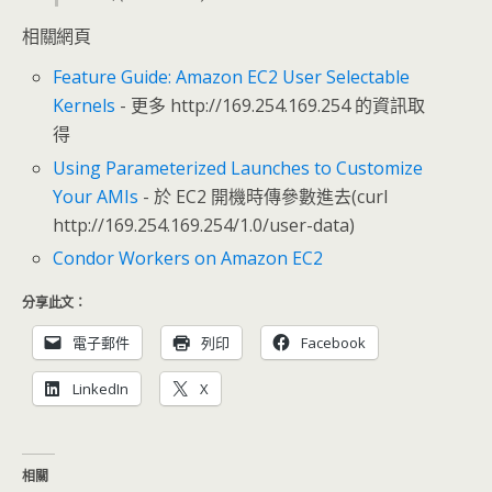
相關網頁
Feature Guide: Amazon EC2 User Selectable
Kernels
- 更多 http://169.254.169.254 的資訊取
得
Using Parameterized Launches to Customize
Your AMIs
- 於 EC2 開機時傳參數進去(curl
http://169.254.169.254/1.0/user-data)
Condor Workers on Amazon EC2
分享此文：
電子郵件
列印
Facebook
LinkedIn
X
相關