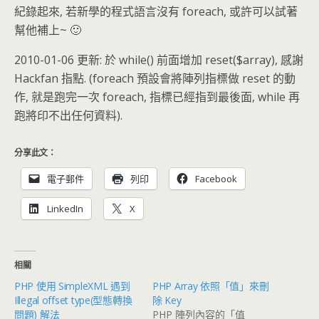
紀錄起來, 若新學的程式語言沒有 foreach, 或許可以試著
幫他補上~ 🙂
2010-01-06 更新: 於 while() 前面增加 reset($array), 感謝
Hackfan 指點. (foreach 預設會將陣列指標做 reset 的動
作, 就是跑完一次 foreach, 指標已經指到最後面, while 再
跑將印不出任何資料).
分享此文：
電子郵件
列印
Facebook
LinkedIn
X
相關
PHP 使用 SimpleXML 遇到
PHP Array 依照「值」來刪
Illegal offset type(型態轉換
除 Key
問題) 解法
PHP 陣列內容的「值