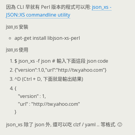
因為 CLI 早就有 Perl 版本的程式可以用:
json_xs -
JSON::XS commandline utility
json_xs 安裝
apt-get install libjson-xs-perl
json_xs 使用
$ json_xs -f json # 輸入下面這段 json code
{"version":1.0,"url":"http://tw.yahoo.com"}
^D (Ctrl + D, 下面就是輸出結果)
{
"version" : 1,
"url" : "http://tw.yahoo.com"
}
json_xs 除了 json 外, 還可以吃 clzf / yaml ... 等格式. 🙂