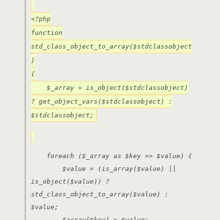
<?php
function
std_class_object_to_array($stdclassobject
)
{
$_array = is_object($stdclassobject)
? get_object_vars($stdclassobject) :
$stdclassobject;
foreach ($_array as $key => $value) {
$value = (is_array($value) ||
is_object($value)) ?
std_class_object_to_array($value) :
$value;
$array[$key] = $value;