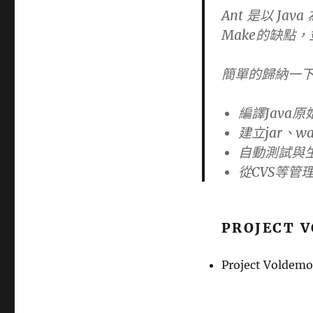
Ant 是以 J
Make的缺點，
簡單的歸納一下
編譯Java原
建立jar、wa
自動測試與
從CVS等管
PROJECT 
Project Vold