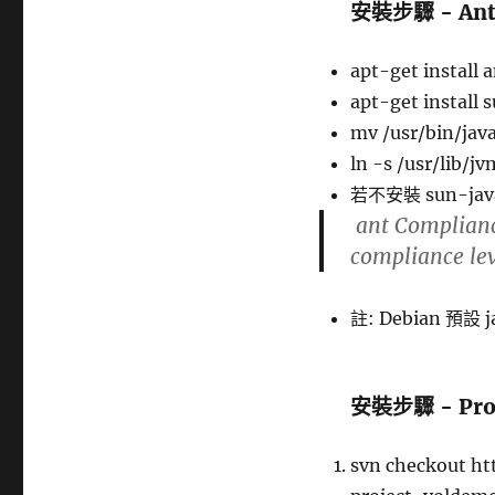
安裝步驟 - Ant
apt-get install 
apt-get install 
mv /usr/bin/java
ln -s /usr/lib/j
若不安裝 sun-jav
ant Compliance 
compliance leve
註: Debian 預設 ja
安裝步驟 - Proj
svn checkout ht