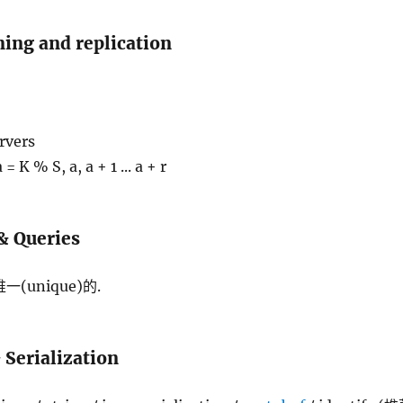
ning and replication
rvers
= K % S, a, a + 1 ... a + r
& Queries
一(unique)的.
 Serialization