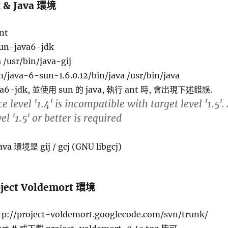
 & Java 環境
ant
sun-java6-jdk
 /usr/bin/java-gij
vm/java-6-sun-1.6.0.12/bin/java /usr/bin/java
a6-jdk, 並使用 sun 的 java, 執行 ant 時, 會出現下述錯誤.
level '1.4' is incompatible with target level '1.5'.
l '1.5' or better is required
va 環境是 gij / gcj (GNU libgcj)
ect Voldemort 環境
tp://project-voldemort.googlecode.com/svn/trunk/