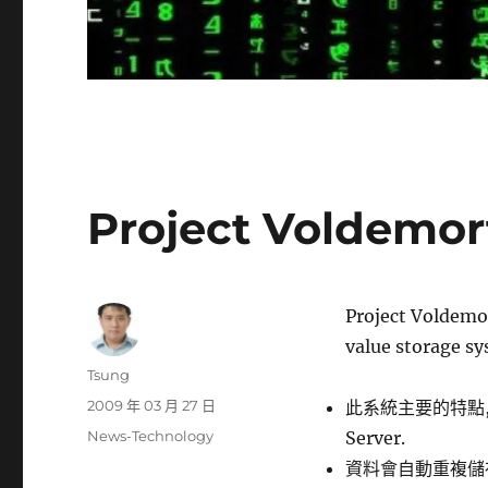
Project Voldemo
Project Volde
value storage sy
作
Tsung
者
發
2009 年 03 月 27 日
此系統主要的特點,
佈
分
News-Technology
Server.
日
類
資料會自動重複儲存於
期: