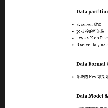
Data partitio
S: server 數量
p: 掛掉的可能性
key => K on R se
R server key => a 
Data Format 
系統的 Key 都是 唯
Data Model &