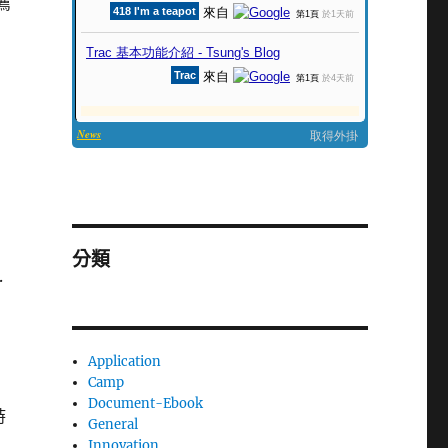
推薦
分類
.
Application
Camp
Document-Ebook
時
General
Innovation