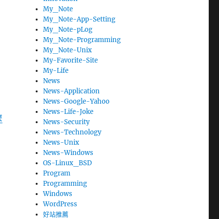
My_Note
My_Note-App-Setting
My_Note-pLog
My_Note-Programming
My_Note-Unix
My-Favorite-Site
My-Life
News
News-Application
News-Google-Yahoo
News-Life-Joke
麼
News-Security
News-Technology
News-Unix
News-Windows
OS-Linux_BSD
Program
Programming
Windows
WordPress
好站推薦