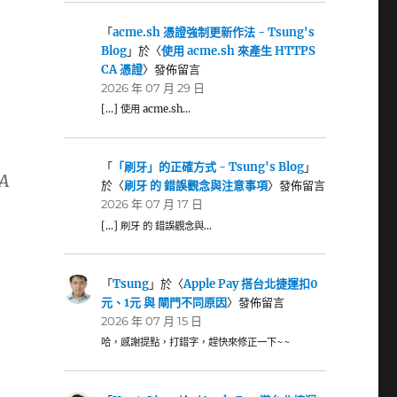
「
acme.sh 憑證強制更新作法 - Tsung's
Blog
」於〈
使用 acme.sh 來產生 HTTPS
CA 憑證
〉發佈留言
2026 年 07 月 29 日
[…] 使用 acme.sh…
「
「刷牙」的正確方式 - Tsung's Blog
」
 A
於〈
刷牙 的 錯誤觀念與注意事項
〉發佈留言
2026 年 07 月 17 日
[…] 刷牙 的 錯誤觀念與…
「
Tsung
」於〈
Apple Pay 搭台北捷運扣0
元、1元 與 閘門不同原因
〉發佈留言
2026 年 07 月 15 日
哈，感謝提點，打錯字，趕快來修正一下~~