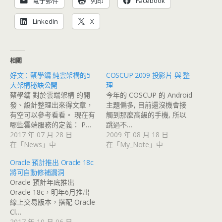
電子郵件
列印
Facebook
LinkedIn
X
相關
好文：蔡學鏞 純雲架構的5
COSCUP 2009 投影片 與 整
大架構秘訣公開
理
蔡學鏞 對於雲端架構 的開
今年的 COSCUP 的 Android
發、設計整理出來得文章，
主題偏多, 目前還沒機會接
有空可以參考看看。 現在有
觸到那麼高級的手機, 所以
哪些雲端服務的定義： P…
跳過不…
2017 年 07 月 28 日
2009 年 08 月 18 日
在「News」中
在「My_Note」中
Oracle 預計推出 Oracle 18c
將可自動修補漏洞
Oracle 預計年底推出
Oracle 18c，明年6月推出
線上交易版本，搭配 Oracle
Cl…
2017 年 10 月 06 日