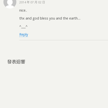
2014 年 07 月 02 日
nice..
thx and god bless you and the earth....
^___^
Reply
發表迴響