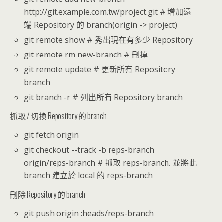
http://git.example.com.tw/project.git # 增加遠
端 Repository 的 branch(origin -> project)
git remote show # 秀出現在有多少 Repository
git remote rm new-branch # 刪掉
git remote update # 更新所有 Repository
branch
git branch -r # 列出所有 Repository branch
抓取 / 切換 Repository 的 branch
git fetch origin
git checkout --track -b reps-branch
origin/reps-branch # 抓取 reps-branch, 並將此
branch 建立於 local 的 reps-branch
刪除 Repository 的 branch
git push origin :heads/reps-branch