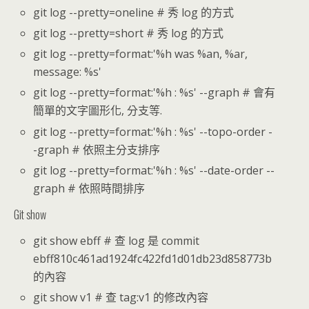
git log --pretty=oneline # 秀 log 的方式
git log --pretty=short # 秀 log 的方式
git log --pretty=format:'%h was %an, %ar,
message: %s'
git log --pretty=format:'%h : %s' --graph # 會有
簡單的文字圖形化, 分支等.
git log --pretty=format:'%h : %s' --topo-order -
-graph # 依照主分支排序
git log --pretty=format:'%h : %s' --date-order --
graph # 依照時間排序
Git show
git show ebff # 查 log 是 commit
ebff810c461ad1924fc422fd1d01db23d858773b
的內容
git show v1 # 查 tag:v1 的修改內容