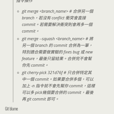
指令操作
git merge <branch_name> # 合併另一個
branch，若沒有 conflict 衝突會直接
commit。若需要解決衝突則會再多一個
commit。
git merge --squash <branch_name> # 將
另一個 branch 的 commit 合併為一筆，
特別適合需要做實驗的 fixes bug 或 new
feature，最後只留結果。合併完不會幫
你先 commit。
git cherry-pick 321d76f # 只合併特定其
中一個 commit。如果要合併多個，可以
加上 -n 指令就不會先幫你 commit，這樣
可以多 pick幾個要合併的 commit，最後
再 git commit 即可。
Git blame