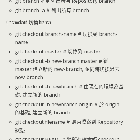
git branch -r # 列出所有 Repository branch
git branch -a # 列出所有 branch
Git checkout 切換 branch
git checkout branch-name # 切換到 branch-
name
git checkout master # 切換到 master
git checkout -b new-branch master # 從
master 建立新的 new-branch, 並同時切換過去
new-branch
git checkout -b newbranch # 由現在的環境為基
礎, 建立新的 branch
git checkout -b newbranch origin # 於 origin
的基礎, 建立新的 branch
git checkout filename # 還原檔案到 Repository
狀態
git checkout HEAD . # 將所有檔案都 checkout