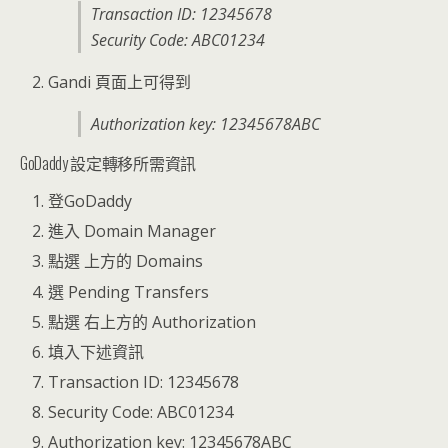
Transaction ID: 12345678
Security Code: ABC01234
Gandi 頁面上可得到
Authorization key: 12345678ABC
GoDaddy 設定轉移所需資訊
登GoDaddy
進入 Domain Manager
點選 上方的 Domains
選 Pending Transfers
點選 右上方的 Authorization
填入下述資訊
Transaction ID: 12345678
Security Code: ABC01234
Authorization key: 12345678ABC