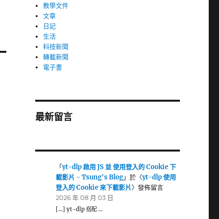
教學文件
文章
日記
生活
科技新聞
轉載新聞
電子書
最新留言
「
yt-dlp 啟用 JS 並 使用登入的 Cookie 下
載影片 - Tsung's Blog
」於〈
yt-dlp 使用
登入的 Cookie 來下載影片
〉發佈留言
2026 年 08 月 03 日
[…] yt-dlp 搭配 …