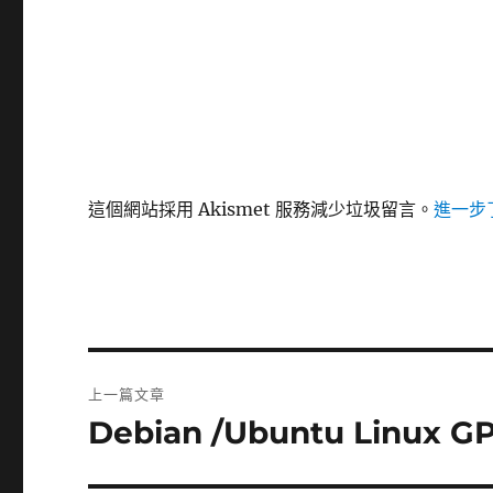
這個網站採用 Akismet 服務減少垃圾留言。
進一步了
文
上一篇文章
章
Debian /Ubuntu Linux 
上
一
導
篇