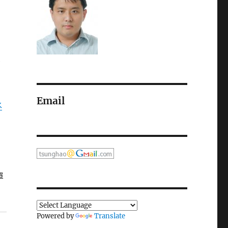
看
Email
水
單
Powered by
Translate