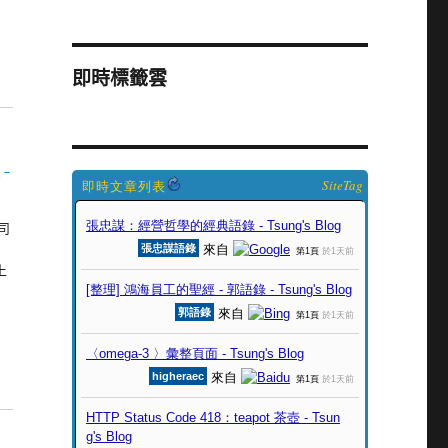
即時標籤雲
-
SiteTag
司
上