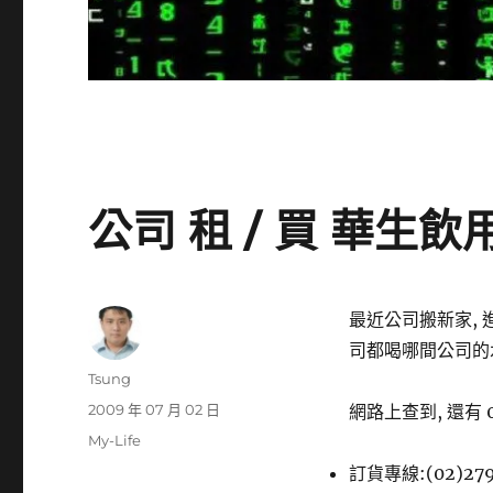
公司 租 / 買 華生飲
最近公司搬新家, 
司都喝哪間公司的水
作
Tsung
者
發
2009 年 07 月 02 日
網路上查到, 還有 
佈
分
My-Life
日
類
訂貨專線:(02)27
期: