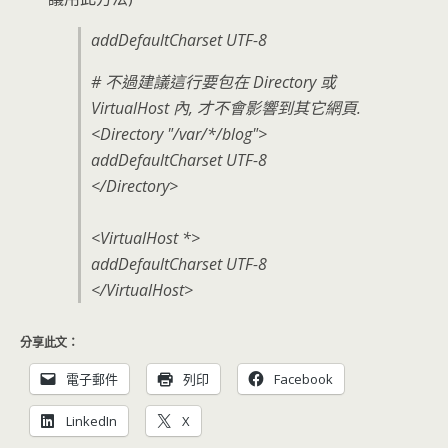
addDefaultCharset UTF-8
# 不過建議這行要包在 Directory 或
VirtualHost 內, 才不會影響到其它網頁.
<Directory "/var/*/blog">
addDefaultCharset UTF-8
</Directory>
<VirtualHost *>
addDefaultCharset UTF-8
</VirtualHost>
分享此文：
電子郵件
列印
Facebook
LinkedIn
X