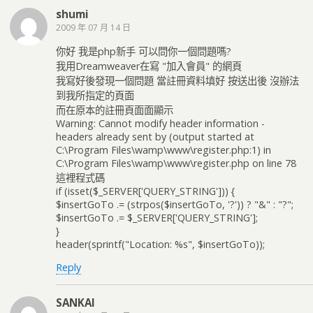
shumi
2009 年 07 月 14 日
你好 我是php新手 可以問你一個問題嗎?
我用Dreamweaver在寫 "加入會員" 的網頁
我寫好後發現一個問題 當註冊資料填好 按送出後 沒辦法
到我所指定的頁面
而在原本的註冊頁面面顯示
Warning: Cannot modify header information -
headers already sent by (output started at
C:\Program Files\wamp\www\register.php:1) in
C:\Program Files\wamp\www\register.php on line 78
這裡程式碼
if (isset($_SERVER['QUERY_STRING'])) {
$insertGoTo .= (strpos($insertGoTo, '?')) ? "&" : "?";
$insertGoTo .= $_SERVER['QUERY_STRING'];
}
header(sprintf("Location: %s", $insertGoTo));
Reply
SANKAI