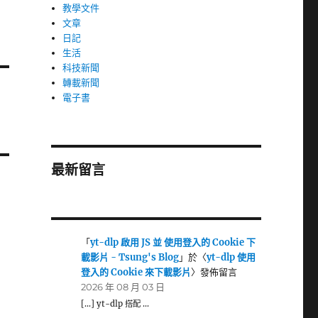
教學文件
文章
日記
生活
科技新聞
轉載新聞
電子書
最新留言
「
yt-dlp 啟用 JS 並 使用登入的 Cookie 下
載影片 - Tsung's Blog
」於〈
yt-dlp 使用
登入的 Cookie 來下載影片
〉發佈留言
2026 年 08 月 03 日
[…] yt-dlp 搭配 …