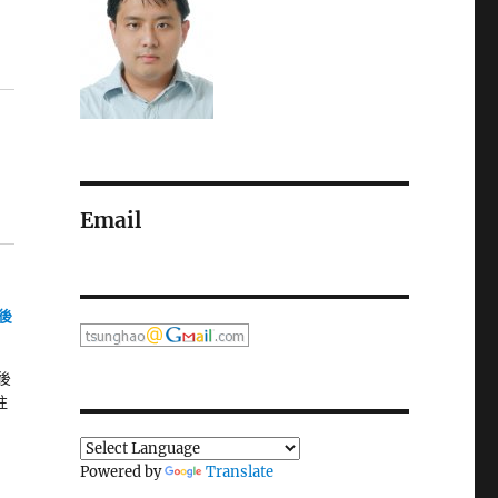
Email
往後
後
往
Powered by
Translate