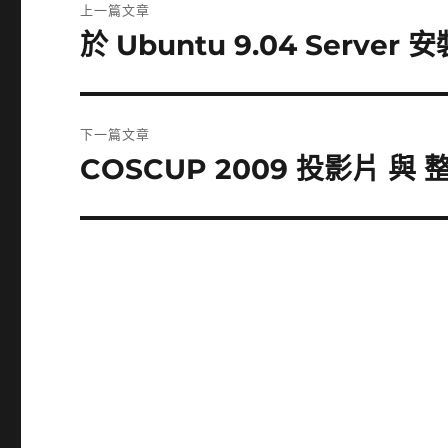
上一篇文章
章
於 Ubuntu 9.04 Server 
上
一
導
篇
覽
文
下一篇文章
章:
COSCUP 2009 投影片 與 
下
一
篇
文
章: