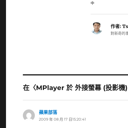
中
作者:
Ts
對新奇的事
在〈MPlayer 於 外接螢幕 (投影機
蘋果部落
表
2009 年 08 月 17 日15:20:41
示: