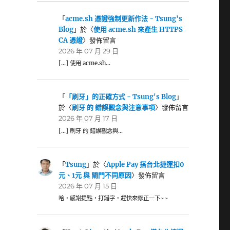
「
acme.sh 憑證強制更新作法 - Tsung's
Blog
」於〈
使用 acme.sh 來產生 HTTPS
CA 憑證
〉發佈留言
2026 年 07 月 29 日
[…] 使用 acme.sh…
「
「刷牙」的正確方式 - Tsung's Blog
」
於〈
刷牙 的 錯誤觀念與注意事項
〉發佈留言
2026 年 07 月 17 日
[…] 刷牙 的 錯誤觀念與…
「
Tsung
」於〈
Apple Pay 搭台北捷運扣0
元、1元 與 閘門不同原因
〉發佈留言
2026 年 07 月 15 日
哈，感謝提點，打錯字，趕快來修正一下~~