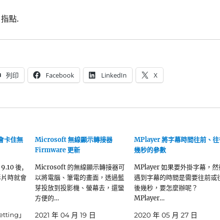
指點.
列印
Facebook
LinkedIn
X
幕 會卡住無
Microsoft 無線顯示轉接器
MPlayer 將字幕時間往前、
Firmware 更新
幾秒的參數
9.10 後,
Microsoft 的無線顯示轉接器可
MPlayer 如果要外掛字幕，然
看影片時就會
以將電腦、筆電的畫面，透過藍
遇到字幕的時間是需要往前或
芽投放到投影機、螢幕去，還蠻
後幾秒，要怎麼辦呢？
方便的…
MPlayer…
etting」
2021 年 04 月 19 日
2020 年 05 月 27 日