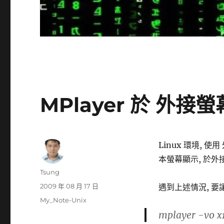
MPlayer 於 外接
Linux 環境, 使
本螢幕顯示, 於外
作
Tsung
者
發
2009 年 08 月 17 日
遇到上述情況, 要
佈
分
My_Note-Unix
日
類
mplayer
-vo x
期: