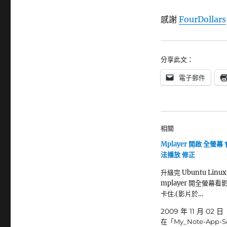
感謝
FourDollars
分享此文：
電子郵件
相關
Mplayer 開啟 全螢
法播放 修正
升級完 Ubuntu Linux 
mplayer 開全螢幕
卡住.(影片於…
2009 年 11 月 02 日
在「My_Note-App-S