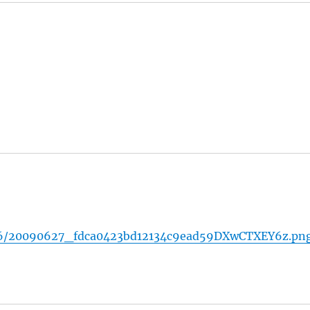
0906/20090627_fdca0423bd12134c9ead59DXwCTXEY6z.pn