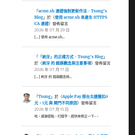
「
acme.sh 憑證強制更新作法 - Tsung's
Blog
」於〈
使用 acme.sh 來產生 HTTPS
CA 憑證
〉發佈留言
2026 年 07 月 29 日
[…] 使用 acme.sh…
「
「刷牙」的正確方式 - Tsung's Blog
」
於〈
刷牙 的 錯誤觀念與注意事項
〉發佈留言
2026 年 07 月 17 日
[…] 刷牙 的 錯誤觀念與…
「
Tsung
」於〈
Apple Pay 搭台北捷運扣0
元、1元 與 閘門不同原因
〉發佈留言
2026 年 07 月 15 日
哈，感謝提點，打錯字，趕快來修正一下~~