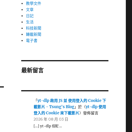
教學文件
文章
日記
生活
科技新聞
轉載新聞
電子書
最新留言
「
yt-dlp 啟用 JS 並 使用登入的 Cookie 下
載影片 - Tsung's Blog
」於〈
yt-dlp 使用
登入的 Cookie 來下載影片
〉發佈留言
2026 年 08 月 03 日
[…] yt-dlp 搭配 …