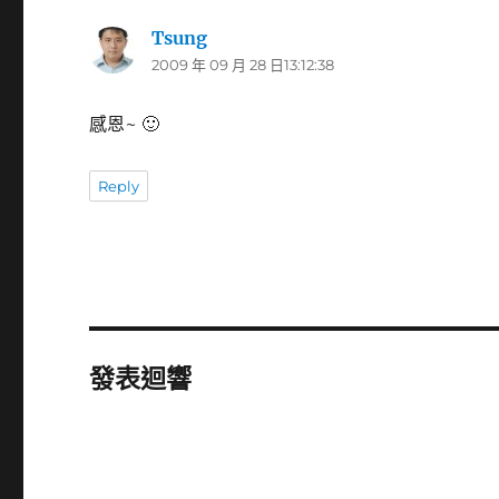
Tsung
表
2009 年 09 月 28 日13:12:38
示:
感恩~ 🙂
Reply
發表迴響