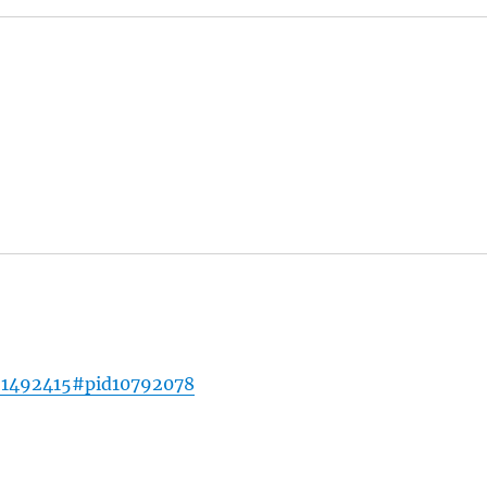
d=1492415#pid10792078