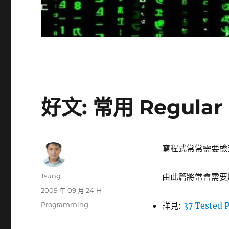
好文: 常用 Regular 
寫程式常常需要檢查信
作
Tsung
由此篇將常會需要用
者
發
2009 年 09 月 24 日
佈
分
Programming
詳見:
37 Tested P
日
類
期: