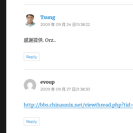
Tsung
表
2009 年 09 月 24 日15:38:22
示:
感謝提供. Orz..
Reply
evoup
表
2009 年 09 月 27 日21:38:30
示:
http://bbs.chinaunix.net/viewthread.php?ti
Reply