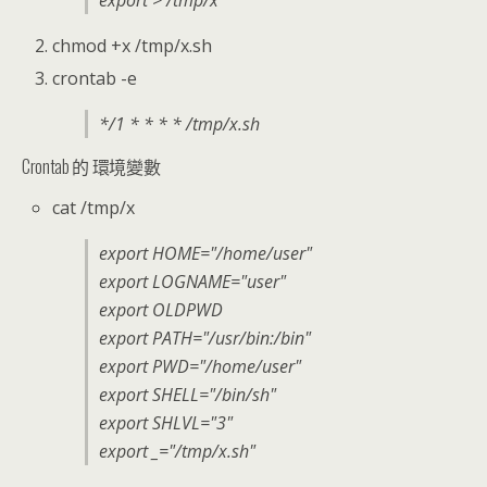
export > /tmp/x
chmod +x /tmp/x.sh
crontab -e
*/1 * * * * /tmp/x.sh
Crontab 的 環境變數
cat /tmp/x
export HOME="/home/user"
export LOGNAME="user"
export OLDPWD
export PATH="/usr/bin:/bin"
export PWD="/home/user"
export SHELL="/bin/sh"
export SHLVL="3"
export _="/tmp/x.sh"