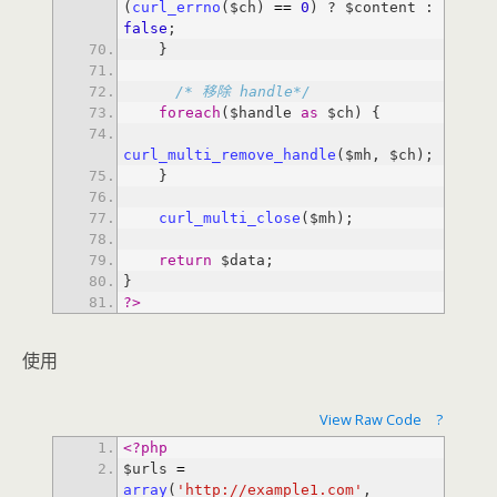
(
curl_errno
($ch) 
=
=
0
) ? $content : 
false
/* 移除 handle*/
foreach
($handle 
as
curl_multi_remove_handle
curl_multi_close
return
?>
使用
View Raw Code
?
<?php
$urls 
=
array
(
'http://example1.com'
, 