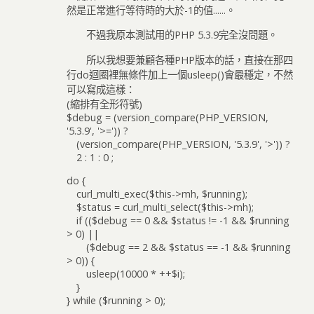
然是正常進行等待時的大於-1的值......。
不過我原本測試用的PHP 5.3.9完全沒問題。
所以我想要兼顧各種PHP版本的話，直接在那四
行do迴圈裡無條件加上一個usleep()會最穩定，不然
可以寫成這樣：
(縮排有全形符號)
$debug = (version_compare(PHP_VERSION,
'5.3.9', '>=')) ?
(version_compare(PHP_VERSION, '5.3.9', '>')) ?
2 : 1 : 0 ;
do {
curl_multi_exec($this->mh, $running);
$status = curl_multi_select($this->mh);
if (($debug == 0 && $status != -1 && $running
> 0) ||
($debug == 2 && $status == -1 && $running
> 0)) {
usleep(10000 * ++$i);
}
} while ($running > 0);