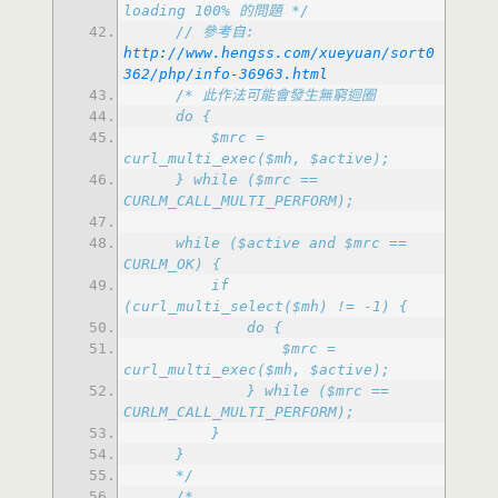
loading 100% 的問題 */
// 參考自: 
http://www.hengss.com/xueyuan/sort0
362/php/info-36963.html
        $mrc = 
    } while ($mrc == 
    while ($active and $mrc == 
        if 
                $mrc = 
            } while ($mrc == 
    */