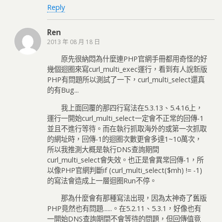
Reply
Ren
2013 年 08 月 18 日
原先很納悶為什麼連PHP官網手冊都用奇怪的好
幾個迴圈來寫curl_multi_exec運行，看到有人說新版
PHP有問題所以測試了一下，curl_multi_select還真
的有Bug...
我上面回覆的那四行寫法在5.3.13、5.4.16上，
運行一開始curl_multi_select一定會不正常的回傳-1
並且不進行等待。而在執行抓取海外的或第一次抓取
的網址時，回傳-1的迴圈次數更會多達1~10萬次，
所以我推測大概是執行DNS查詢期間
curl_multi_select會失效。也正是會異常回傳-1，所
以像PHP官網判斷if (curl_multi_select($mh) != -1)
的寫法會造成上一層迴圈Run不停。
那為什麼會有那種寫法出現，因為太神奇了舊版
PHP竟然也有問題......。在5.2.11、5.3.1，好像也有
一開始DNS查詢期間不會等待的問題，但回傳值竟