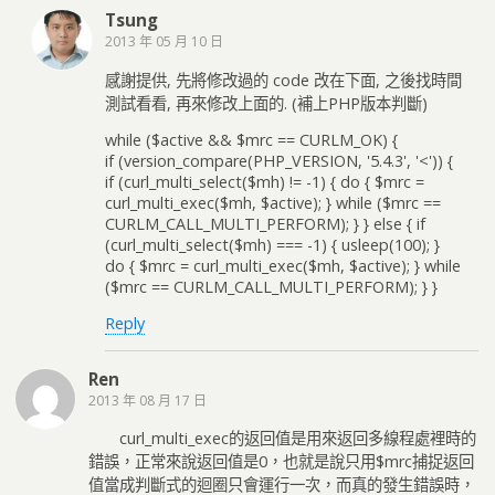
Tsung
2013 年 05 月 10 日
感謝提供, 先將修改過的 code 改在下面, 之後找時間
測試看看, 再來修改上面的. (補上PHP版本判斷)
while ($active && $mrc == CURLM_OK) {
if (version_compare(PHP_VERSION, '5.4.3', '<')) {
if (curl_multi_select($mh) != -1) { do { $mrc =
curl_multi_exec($mh, $active); } while ($mrc ==
CURLM_CALL_MULTI_PERFORM); } } else { if
(curl_multi_select($mh) === -1) { usleep(100); }
do { $mrc = curl_multi_exec($mh, $active); } while
($mrc == CURLM_CALL_MULTI_PERFORM); } }
Reply
Ren
2013 年 08 月 17 日
curl_multi_exec的返回值是用來返回多線程處裡時的
錯誤，正常來說返回值是0，也就是說只用$mrc捕捉返回
值當成判斷式的迴圈只會運行一次，而真的發生錯誤時，