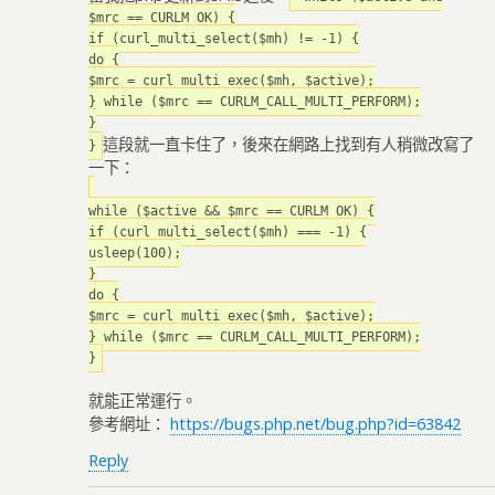
$mrc == CURLM_OK) {
if (curl_multi_select($mh) != -1) {
do {
$mrc = curl_multi_exec($mh, $active);
} while ($mrc == CURLM_CALL_MULTI_PERFORM);
}
這段就一直卡住了，後來在網路上找到有人稍微改寫了
}
一下：
while ($active && $mrc == CURLM_OK) {
if (curl_multi_select($mh) === -1) {
usleep(100);
}
do {
$mrc = curl_multi_exec($mh, $active);
} while ($mrc == CURLM_CALL_MULTI_PERFORM);
}
就能正常運行。
參考網址：
https://bugs.php.net/bug.php?id=63842
Reply