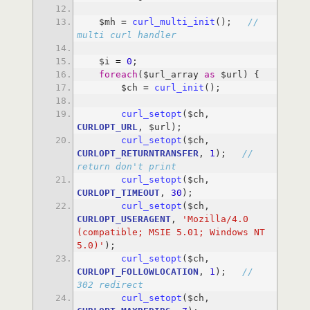
    $mh 
=
curl_multi_init
(); 
// 
multi curl handler
    $i 
=
0
foreach
($url_array 
as
        $ch 
=
curl_init
curl_setopt
($ch, 
CURLOPT_URL
curl_setopt
($ch, 
CURLOPT_RETURNTRANSFER
, 
1
); 
// 
return don't print
curl_setopt
($ch, 
CURLOPT_TIMEOUT
, 
30
curl_setopt
($ch, 
CURLOPT_USERAGENT
, 
'Mozilla/4.0 
(compatible; MSIE 5.01; Windows NT 
5.0)'
curl_setopt
($ch, 
CURLOPT_FOLLOWLOCATION
, 
1
); 
// 
302 redirect
curl_setopt
($ch, 