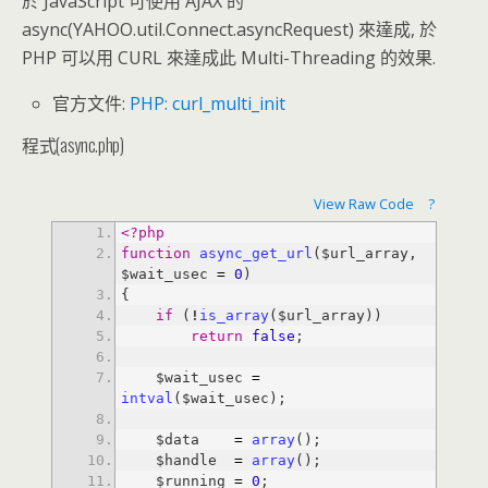
於 JavaScript 可使用 AJAX 的
async(YAHOO.util.Connect.asyncRequest) 來達成, 於
PHP 可以用 CURL 來達成此 Multi-Threading 的效果.
官方文件:
PHP: curl_multi_init
程式(async.php)
View Raw Code
?
<?php
function
async_get_url
($url_array, 
$wait_usec 
=
0
if
 (
!
is_array
return
false
    $wait_usec 
=
intval
    $data    
=
array
    $handle  
=
array
    $running 
=
0