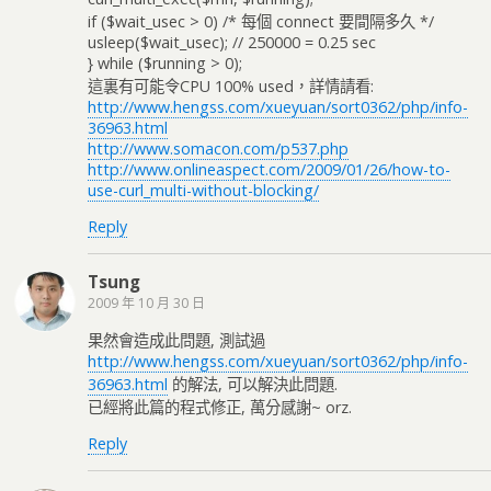
if ($wait_usec > 0) /* 每個 connect 要間隔多久 */
usleep($wait_usec); // 250000 = 0.25 sec
} while ($running > 0);
這裏有可能令CPU 100% used，詳情請看:
http://www.hengss.com/xueyuan/sort0362/php/info-
36963.html
http://www.somacon.com/p537.php
http://www.onlineaspect.com/2009/01/26/how-to-
use-curl_multi-without-blocking/
Reply
Tsung
2009 年 10 月 30 日
果然會造成此問題, 測試過
http://www.hengss.com/xueyuan/sort0362/php/info-
36963.html
的解法, 可以解決此問題.
已經將此篇的程式修正, 萬分感謝~ orz.
Reply