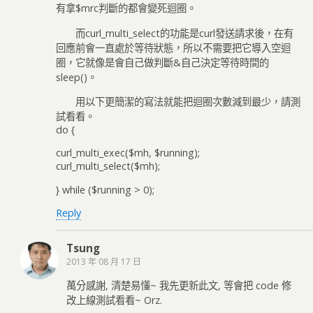
有拿$mrc判斷的都會變死迴圈。
而curl_multi_select的功能是curl發送請求後，在有
回應前會一直處於等待狀態，所以不需要把它導入空迴
圈，它就像是會自己做判斷&自己決定等待時間的
sleep()。
用以下更簡潔的寫法就能把迴圈次數減到最少，請測
試看看。
do {
curl_multi_exec($mh, $running);
curl_multi_select($mh);
} while ($running > 0);
Reply
Tsung
2013 年 08 月 17 日
萬分感謝, 清楚易懂~ 我先更新此文, 等會把 code 修
改上線測試看看~ Orz.