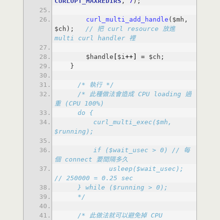
CURLOPT_MAXREDIRS
, 
7
curl_multi_add_handle
($mh, 
$ch); 
// 把 curl resource 放進 
multi curl handler 裡
        $handle
[
$i
+
+
]
=
/* 執行 */
/* 此種做法會造成 CPU loading 過
        curl_multi_exec($mh, 
        if ($wait_usec > 0) // 每
            usleep($wait_usec); 
    */
/* 此做法就可以避免掉 CPU 