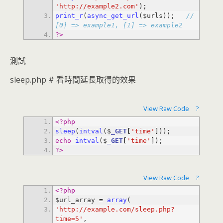
'http://example2.com'
print_r
(
async_get_url
($urls)); 
// 
[0] => example1, [1] => example2
?>
測試
sleep.php # 看時間延長取得的效果
View Raw Code
?
<?php
sleep
(
intval
($
_GET
[
'time'
]
echo
intval
($
_GET
[
'time'
]
?>
View Raw Code
?
<?php
$url_array 
=
array
'http://example.com/sleep.php?
time=5'