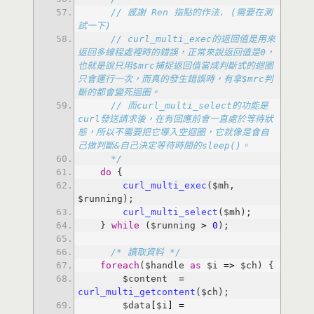
    // 感謝 Ren 指點的作法. (需要在測
    // curl_multi_exec的返回值是用來
返回多線程處裡時的錯誤，正常來說返回值是0，
也就是說只用$mrc捕捉返回值當成判斷式的迴圈
只會運行一次，而真的發生錯誤時，有拿$mrc判
    // 而curl_multi_select的功能是
curl發送請求後，在有回應前會一直處於等待狀
態，所以不需要把它導入空迴圈，它就像是會自
    */
do
curl_multi_exec
($mh, 
curl_multi_select
    } 
while
 ($running 
>
0
/* 讀取資料 */
foreach
($handle 
as
 $i 
=
>
        $content  
=
curl_multi_getcontent
        $data
[
$i
]
=