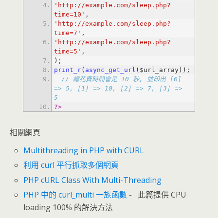
'http://example.com/sleep.php?
time=10'
'http://example.com/sleep.php?
time=7'
'http://example.com/sleep.php?
time=5'
print_r
(
async_get_url
// 總花費時間會是 10 秒, 並印出 [0] 
=> 5, [1] => 10, [2] => 7, [3] => 
5
?>
相關網頁
Multithreading in PHP with CURL
利用 curl 平行抓取多個網頁
PHP cURL Class With Multi-Threading
PHP 中的 curl_multi 一族函數
- 此篇提供 CPU
loading 100% 的解決方法