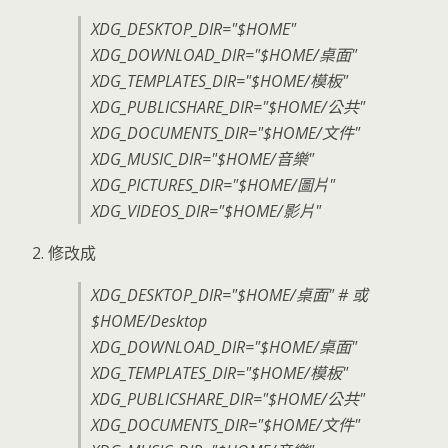
XDG_DESKTOP_DIR="$HOME"
XDG_DOWNLOAD_DIR="$HOME/桌面"
XDG_TEMPLATES_DIR="$HOME/模板"
XDG_PUBLICSHARE_DIR="$HOME/公共"
XDG_DOCUMENTS_DIR="$HOME/文件"
XDG_MUSIC_DIR="$HOME/音樂"
XDG_PICTURES_DIR="$HOME/圖片"
XDG_VIDEOS_DIR="$HOME/影片"
修改成
XDG_DESKTOP_DIR="$HOME/桌面" # 或
$HOME/Desktop
XDG_DOWNLOAD_DIR="$HOME/桌面"
XDG_TEMPLATES_DIR="$HOME/模板"
XDG_PUBLICSHARE_DIR="$HOME/公共"
XDG_DOCUMENTS_DIR="$HOME/文件"