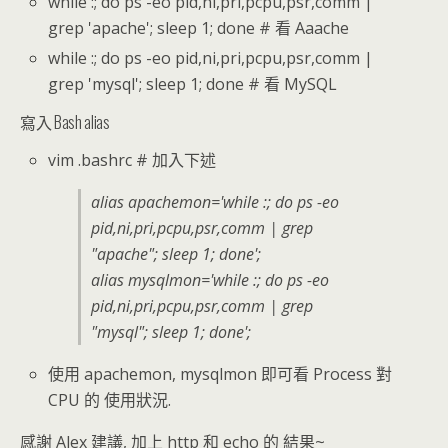
while :; do ps -eo pid,ni,pri,pcpu,psr,comm |
grep 'apache'; sleep 1; done # 看 Aaache
while :; do ps -eo pid,ni,pri,pcpu,psr,comm |
grep 'mysql'; sleep 1; done # 看 MySQL
寫入 Bash alias
vim .bashrc # 加入下述
alias apachemon='while :; do ps -eo
pid,ni,pri,pcpu,psr,comm | grep
"apache"; sleep 1; done';
alias mysqlmon='while :; do ps -eo
pid,ni,pri,pcpu,psr,comm | grep
"mysql"; sleep 1; done';
使用 apachemon, mysqlmon 即可看 Process 對
CPU 的 使用狀況.
感謝 Alex 建議, 加上 http 和 echo 的 結果~