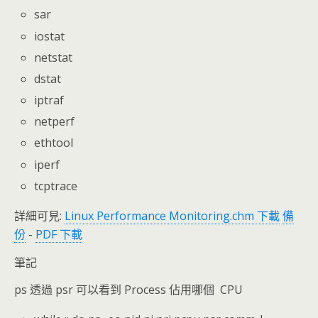
sar
iostat
netstat
dstat
iptraf
netperf
ethtool
iperf
tcptrace
詳細可見:
Linux Performance Monitoring.chm 下載
備
份
-
PDF 下載
筆記
ps 透過 psr 可以看到 Process 佔用哪個 CPU