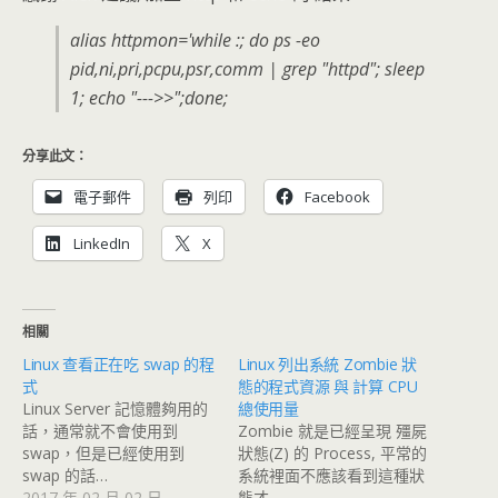
alias httpmon='while :; do ps -eo
pid,ni,pri,pcpu,psr,comm | grep "httpd"; sleep
1; echo "--->>";done;
分享此文：
電子郵件
列印
Facebook
LinkedIn
X
相關
Linux 查看正在吃 swap 的程
Linux 列出系統 Zombie 狀
式
態的程式資源 與 計算 CPU
Linux Server 記憶體夠用的
總使用量
話，通常就不會使用到
Zombie 就是已經呈現 殭屍
swap，但是已經使用到
狀態(Z) 的 Process, 平常的
swap 的話…
系統裡面不應該看到這種狀
2017 年 02 月 02 日
態才…