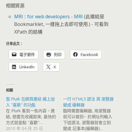
相關資源
MRI :: for web developers
-
MRI
(此連結是
Bookmarklet, 一樣拖上去即可使用.) - 可看到
XPath 的結構
分享此文：
電子郵件
列印
Facebook
LinkedIn
X
相關
幫 Plurk 在網頁連結 補上加
一行 HTML5 語法 將 瀏覽器
入 "喜歡" 的功能
變成 編輯器
在 Plurk 看到一些內容、連
臨時需要編輯器, 用瀏覽器
結, 想要先收藏起來, 最快的
就可以做到~ 於網址列輸入
方式就是點 "喜歡"…
下述語法, 瀏覽器就會立刻
2010 年 04 月 25 日
變成 記事本(編輯器)…