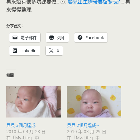
再來還有很多功課要做... ex:
嬰兒出生臍帶要留多長?
... 再
來慢慢整理.
分享此文：
電子郵件
列印
Facebook
LinkedIn
X
相關
貝貝 3個月達成
貝貝 2個月達成~
2010 年 04 月 28 日
2010 年 03 月 29 日
在「My-Life」中
在「My-Life」中