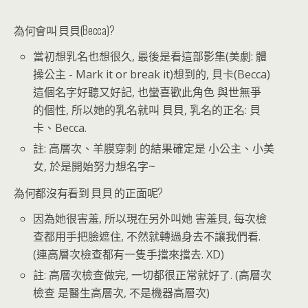
為何會叫 貝貝(Becca)?
當初想乳名也想很久, 最後是看這部影集(美劇: 體
操公主 - Mark it or break it)想到的, 貝卡(Becca)
這個名字好聽又好記, 也蠻喜歡此角色 與世無爭
的個性, 所以她的乳名就叫 貝貝, 乳名的正名: 貝
卡、Becca.
註: 高層次、羊膜穿刺 的結果確定是 小公主、小美
女, 於是開始努力想名字~
為何都沒有看到 貝貝 的正面呢?
因為她很害羞, 所以現在另外叫她 害羞貝, 每次檢
查都用手把臉遮住, 不然就轉過身去不讓我們看.
(連高層次檢查都有一隻手擋來擋去. XD)
註: 高層次檢查做完, 一切都很正常就好了. (高層次
檢查 是醫生高層次, 不是機器高層次)