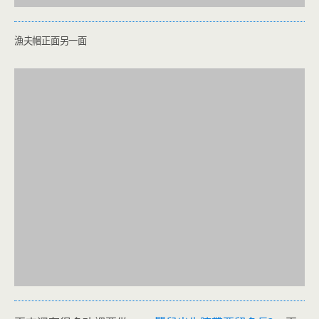
漁夫帽正面另一面