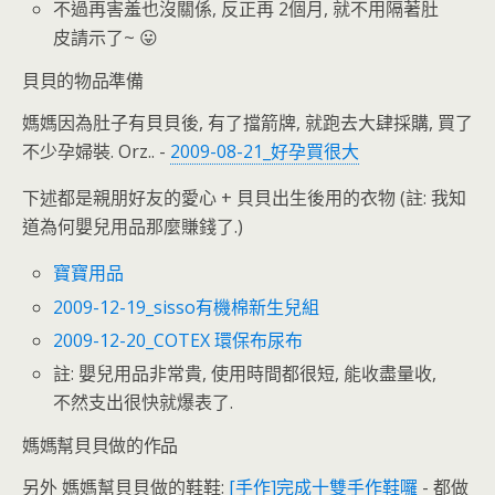
不過再害羞也沒關係, 反正再 2個月, 就不用隔著肚
皮請示了~ 😛
貝貝的物品準備
媽媽因為肚子有貝貝後, 有了擋箭牌, 就跑去大肆採購, 買了
不少孕婦裝. Orz.. -
2009-08-21_好孕買很大
下述都是親朋好友的愛心 + 貝貝出生後用的衣物 (註: 我知
道為何嬰兒用品那麼賺錢了.)
寶寶用品
2009-12-19_sisso有機棉新生兒組
2009-12-20_COTEX 環保布尿布
註: 嬰兒用品非常貴, 使用時間都很短, 能收盡量收,
不然支出很快就爆表了.
媽媽幫貝貝做的作品
另外 媽媽幫貝貝做的鞋鞋:
[手作]完成十雙手作鞋囉
- 都做