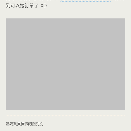
到可以接訂單了. XD
媽媽幫貝貝做的圍兜兜