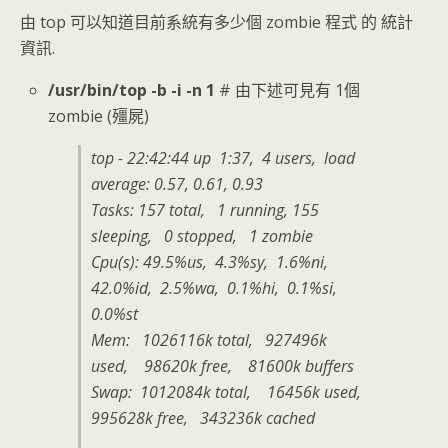
由 top 可以知道目前系統有多少個 zombie 程式 的 統計
資訊.
/usr/bin/top -b -i -n 1
# 由下述可見有 1個
zombie (殭屍)
top - 22:42:44 up 1:37, 4 users, load
average: 0.57, 0.61, 0.93
Tasks: 157 total, 1 running, 155
sleeping, 0 stopped, 1 zombie
Cpu(s): 49.5%us, 4.3%sy, 1.6%ni,
42.0%id, 2.5%wa, 0.1%hi, 0.1%si,
0.0%st
Mem: 1026116k total, 927496k
used, 98620k free, 81600k buffers
Swap: 1012084k total, 16456k used,
995628k free, 343236k cached