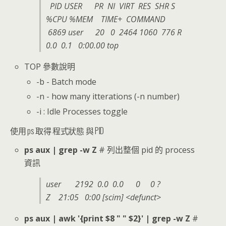
PID USER PR NI VIRT RES SHR S
%CPU %MEM TIME+ COMMAND
6869 user 20 0 2464 1060 776 R
0.0 0.1 0:00.00 top
TOP 參數說明
-b - Batch mode
-n - how many itterations (-n number)
-i : Idle Processes toggle
使用 ps 取得 程式狀態 與 PID
ps aux | grep -w Z
# 列出整個 pid 的 process
資訊
user 2192 0.0 0.0 0 0 ?
Z 21:05 0:00 [scim] <defunct>
ps aux | awk '{print $8 " " $2}' | grep -w Z
#