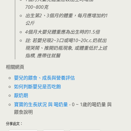
700~800克
出生第2、3個月的體重，每月應增加約1
公斤
4個月大嬰兒體重應為出生時的1.5倍
註: 若嬰兒吸2~3口或喝10~20c.c.奶就出
現哭鬧、推開奶瓶現象, 或體重低於上述
指標, 應帶往就醫
相關網頁
嬰兒的餵食、成長與營養評估
如何判斷嬰兒是否吃飽
厭奶期
寶寶的生長狀況 與 喝奶量
- 0 ~ 1歲的喝奶量 與
餵食說明
分享此文：