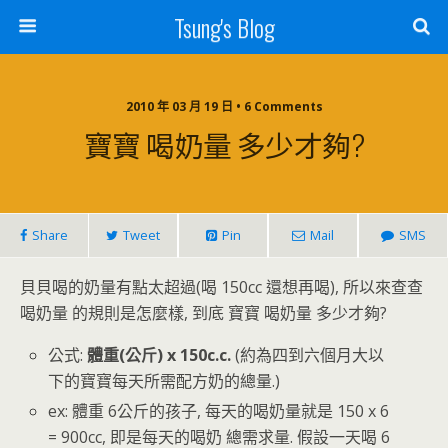
Tsung's Blog
2010 年 03 月 19 日 • 6 Comments
寶寶 喝奶量 多少才夠?
Share
Tweet
Pin
Mail
SMS
貝貝喝的奶量有點太超過(喝 150cc 還想再喝), 所以來查查
喝奶量 的規則是怎麼樣, 到底 寶寶 喝奶量 多少才夠?
公式:
體重(公斤) x 150c.c.
(約為四到六個月大以
下的寶寶每天所需配方奶的總量.)
ex: 體重 6公斤的孩子, 每天的喝奶量就是 150 x 6
= 900cc, 即是每天的喝奶 總需求量. 假設一天喝 6