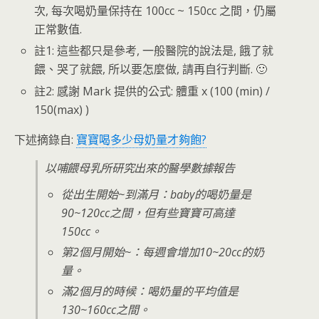
次, 每次喝奶量保持在 100cc ~ 150cc 之間，仍屬
正常數值.
註1: 這些都只是參考, 一般醫院的說法是, 餓了就
餵、哭了就餵, 所以要怎麼做, 請再自行判斷. 🙂
註2: 感謝 Mark 提供的公式: 體重 x (100 (min) /
150(max) )
下述摘錄自:
寶寶喝多少母奶量才夠飽?
以哺餵母乳所研究出來的醫學數據報告
從出生開始~到滿月：baby的喝奶量是
90~120cc之間，但有些寶寶可高達
150cc。
第2個月開始~：每週會增加10~20cc的奶
量。
滿2個月的時候：喝奶量的平均值是
130~160cc之間。