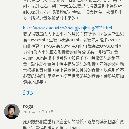
到27毫升左右，到了十天左右,嬰兒的胃容量也不過約45
到60毫升左右。 就跟他的小拳頭一樣大.因為一次量吃不
多，所以少量多餐是很正常的。
http://www.xiaohai.cn/changjianjibing/693.html
嬰兒胃容量的大小因不同的月齡而有所不同。足月新生兒
為30～35ml，生後14天為90ml，以後每月增加25m1．
由此推算，1～3月為 90～140ml，1歲為250～300ml。
另外1歲內小兒每次喂養量的計算公式為：食物容』量
=30ml 30ml×出生後月數。知道了不同月齡嬰兒的胃容
量，就便於在實際生活中指導嬰兒的喂養。年輕的父母應
當根據其胃容量，給小兒以恰如其分的食量，以免引起不
必要的溢奶甚至嘔吐，從而保證嬰兒的營養，使嬰兒更加
健康地成長。
Reply
roga
2010 年 03 月 19 日
原來餵奶和體重有那麼密切的關係，沒想到連這個都有資
料，宗董借我轉貼到噗浪...thanks