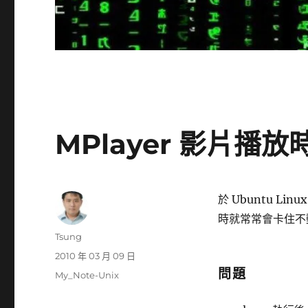
MPlayer 影片播
於 Ubuntu Lin
時就常常會卡住不
作
Tsung
者
發
2010 年 03 月 09 日
佈
問題
分
My_Note-Unix
日
類
期: