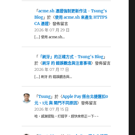
「
acme.sh 憑證強制更新作法 - Tsung's
Blog
」於〈
使用 acme.sh 來產生 HTTPS
CA 憑證
〉發佈留言
2026 年 07 月 29 日
[…] 使用 acme.sh…
「
「刷牙」的正確方式 - Tsung's Blog
」
於〈
刷牙 的 錯誤觀念與注意事項
〉發佈留言
2026 年 07 月 17 日
[…] 刷牙 的 錯誤觀念與…
「
Tsung
」於〈
Apple Pay 搭台北捷運扣0
元、1元 與 閘門不同原因
〉發佈留言
2026 年 07 月 15 日
哈，感謝提點，打錯字，趕快來修正一下~~