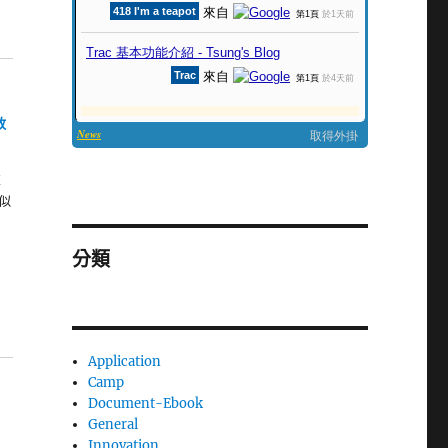
放
來
 似
分類
Application
Camp
Document-Ebook
General
Innovation