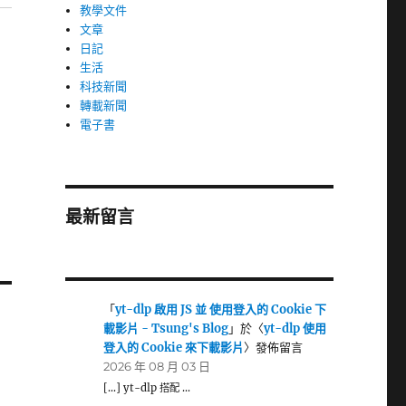
教學文件
文章
日記
生活
科技新聞
轉載新聞
電子書
最新留言
「
yt-dlp 啟用 JS 並 使用登入的 Cookie 下
載影片 - Tsung's Blog
」於〈
yt-dlp 使用
登入的 Cookie 來下載影片
〉發佈留言
2026 年 08 月 03 日
[…] yt-dlp 搭配 …