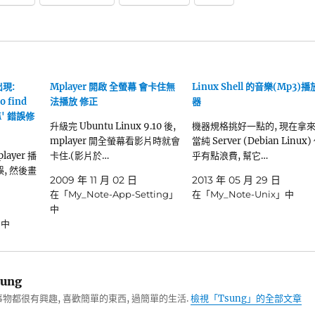
出現:
Mplayer 開啟 全螢幕 會卡住無
Linux Shell 的音樂(Mp3)播
o find
法播放 修正
器
CM' 錯誤修
升級完 Ubuntu Linux 9.10 後,
機器規格挑好一點的, 現在拿
mplayer 開全螢幕看影片時就會
當純 Server (Debian Linux)
player 播
卡住.(影片於…
乎有點浪費, 幫它…
, 然後畫
2009 年 11 月 02 日
2013 年 05 月 29 日
在「My_Note-App-Setting」
在「My_Note-Unix」中
日
中
」中
ung
物都很有興趣, 喜歡簡單的東西, 過簡單的生活.
檢視「Tsung」的全部文章