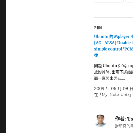
相關
Ubuntu 的 Mplayer 
[AO_ALSA] Unable t
simple control 'P
復
問題 Ubuntu 9.04, m
放影片時, 出現下述錯誤
面一直閃來閃去.…
2009 年 06 月 08 
在「My_Note-Unix
作者:
Ts
對新奇的事