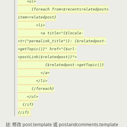
<ul>
{foreach from=$recentsrelatedposts
item=relatedpost}
<li>
<a title="{$locale-
>tr("permalink_title")}: {$relatedpost-
>getTopic()}" href="{$url-
>postLink($relatedpost)}">
{$relatedpost->getTopic()}
</a>
</li>
{/foreach}
</ul>
{/if}
{/if}
註: 修改 post.template 或 postandcomments.template