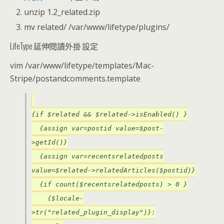
unzip 1.2_related.zip
mv related/ /var/www/lifetype/plugins/
LifeType 延伸閱讀外掛 設定
vim /var/www/lifetype/templates/Mac-
Stripe/postandcomments.template
{if $related && $related->isEnabled() }
{assign var=postid value=$post-
>getId()}
{assign var=recentsrelatedposts
value=$related->relatedArticles($postid)}
{if count($recentsrelatedposts) > 0 }
{$locale-
>tr("related_plugin_display")}: