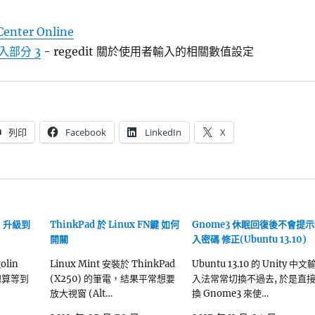
 Center Online
部分 3
- regedit 關於使用者輸入的相關數值設定
列印
Facebook
LinkedIn
X
04 升級到
ThinkPad 於 Linux FN鍵 如何
Gnome3 休眠回復後不會提
開關
入密碼 修正(Ubuntu 13.10)
olin
Linux Mint 安裝於 ThinkPad
Ubuntu 13.10 的 Unity 中文
, 總算等到
(X250) 的筆電，結果平常想要
入法常常切換不過去, 於是直
放大視窗 (Alt…
換 Gnome3 來使…