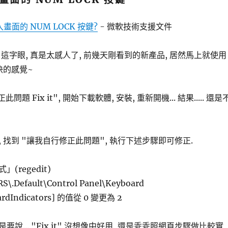
畫面的 NUM LOCK 按鍵?
- 微軟技術支援文件
it" 這字眼, 真是太感人了, 前幾天剛看到的新產品, 居然馬上就使用
快的感覺~
題 Fix it", 開始下載軟體, 安裝, 重新開機... 結果..... 還是
 找到 "讓我自行修正此問題", 執行下述步驟即可修正.
(regedit)
.Default\Control Panel\Keyboard
oardIndicators] 的值從 0 變更為 2
說... "Fix it" 沒想像中好用, 還是乖乖照網頁步驟做比較實