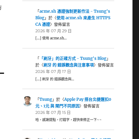
方
「
acme.sh 憑證強制更新作法 - Tsung's
Blog
」於〈
使用 acme.sh 來產生 HTTPS
CA 憑證
〉發佈留言
2026 年 07 月 29 日
[…] 使用 acme.sh…
「
「刷牙」的正確方式 - Tsung's Blog
」
於〈
刷牙 的 錯誤觀念與注意事項
〉發佈留言
2026 年 07 月 17 日
[…] 刷牙 的 錯誤觀念與…
「
Tsung
」於〈
Apple Pay 搭台北捷運扣0
元、1元 與 閘門不同原因
〉發佈留言
2026 年 07 月 15 日
哈，感謝提點，打錯字，趕快來修正一下~~