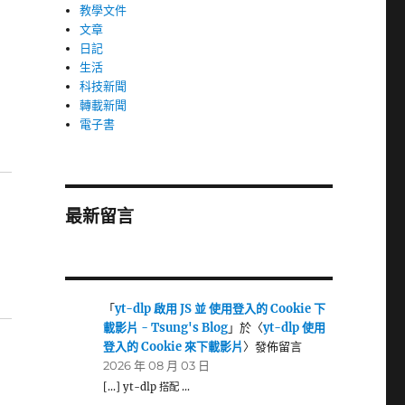
教學文件
文章
日記
生活
科技新聞
轉載新聞
電子書
最新留言
「
yt-dlp 啟用 JS 並 使用登入的 Cookie 下
載影片 - Tsung's Blog
」於〈
yt-dlp 使用
登入的 Cookie 來下載影片
〉發佈留言
2026 年 08 月 03 日
[…] yt-dlp 搭配 …