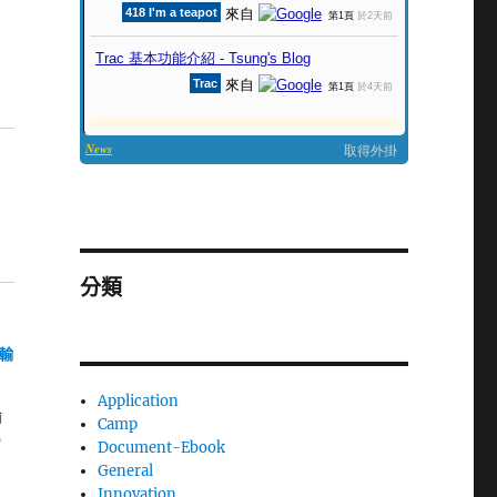
分類
示輸
Application
輸
Camp
接
Document-Ebook
General
Innovation