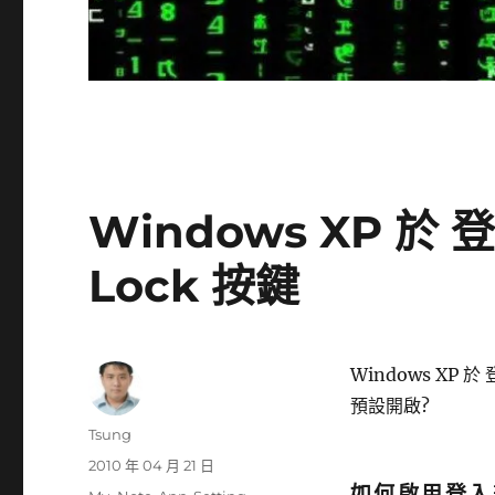
Windows XP 於
Lock 按鍵
Windows XP 
預設開啟?
作
Tsung
者
發
2010 年 04 月 21 日
佈
如何啟用登入畫