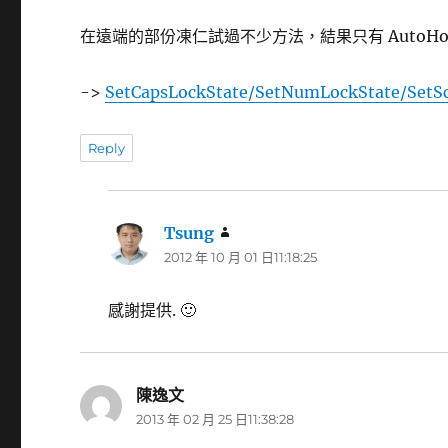
在遠端的部份凍仁試過不少方法，結果只有 AutoHo
->
SetCapsLockState/SetNumLockState/SetSc
Reply
Tsung
表
2012 年 10 月 01 日11:18:25
示:
感謝提供. 🙂
陳逸文
表
2013 年 02 月 25 日11:38:28
示: