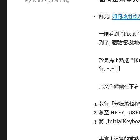
分
My_Note-App-Setting
日
類
期:
詳見:
如何啟用登入
一眼看到 "Fix 
到了, 體驗輕鬆愉
於是馬上點選 "修正此問
行. =.=|||
此文件繼續往下看,
執行「登錄編輯程式」
移至 HKEY_USERS\
將 [InitialKeyb
事實上這篇的重點是要