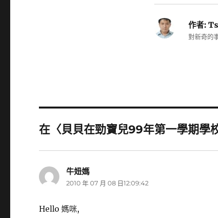
作者:
Ts
對新奇的事
在〈貝貝在勁寶兒99年第一學期學校
牛妞媽
表
2010 年 07 月 08 日12:09:42
示:
Hello 媽咪,