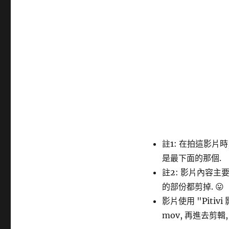
註1: 在拍這影片
是最下面的那個.
註2: 影片內容主要
的部份都剪掉. 😛
影片使用 "Pitivi
mov, 再進去剪輯,