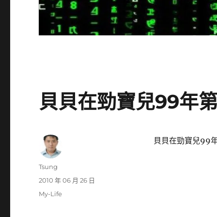
貝貝在勁寶兒99年
貝貝在勁寶兒99
作
Tsung
者
發
2010 年 06 月 26 日
佈
分
My-Life
日
類
期: