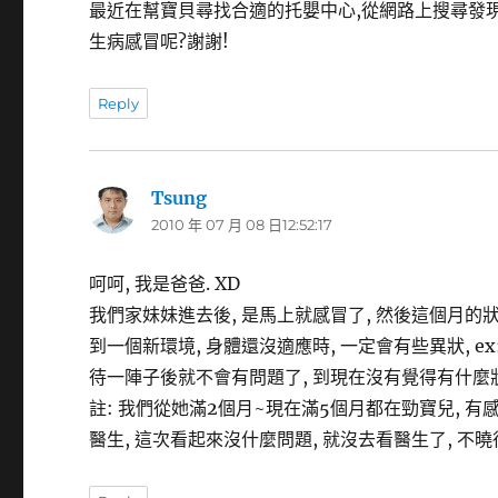
最近在幫寶貝尋找合適的托嬰中心,從網路上搜尋發
生病感冒呢?謝謝!
Reply
Tsung
表
2010 年 07 月 08 日12:52:17
示:
呵呵, 我是爸爸. XD
我們家妹妹進去後, 是馬上就感冒了, 然後這個月的狀
到一個新環境, 身體還沒適應時, 一定會有些異狀, ex:
待一陣子後就不會有問題了, 到現在沒有覺得有什麼狀況
註: 我們從她滿2個月~現在滿5個月都在勁寶兒, 
醫生, 這次看起來沒什麼問題, 就沒去看醫生了, 不曉