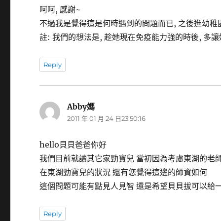
呵呵, 感謝~
不過我是覺得這是何時遇到的問題而已, 之後進幼稚
註: 我們的想法是, 趁她現在免疫能力強的時後, 多讓
Reply
Abby媽
表
2011 年 01 月 24 日23:50:16
示:
hello貝貝爸爸你好
我們目前就讀其它家勁寶兒 當初因為考慮東湖的老
在東湖勁寶兒的狀況 還有您覺得這邊的師資如何
這個問題可能有點見人見智 還是希望貝貝拔可以給一
Reply