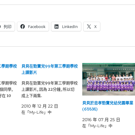
列印
Facebook
LinkedIn
X
二學期學校
貝貝在勁寶兒99年第三學期學校
上課影片
二學期學校
貝貝在勁寶兒99年第三學期學校
兩個同學,
上課影片, 因為 22分鐘, 所以切
在 10
成上下兩集.
貝貝於忠孝勁寶兒幼兒園畢業
2010 年 12 月 22 日
(6Y6M)
在「My-Life」中
2016 年 07 月 25 日
在「My-Life」中