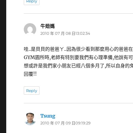
Reply
牛妞媽
表
2010 年 07 月 08 日13:02:34
示:
哇..是貝貝的爸爸ㄚ..因為很少看到那麼用心的爸爸
GYM園所時,老師有特別要我們有心理準備,他說有可能
想或許是我們家小朋友已經八個多月了,所以自身的免
回覆!!
Reply
Tsung
表
2010 年 07 月 09 日09:19:29
示: