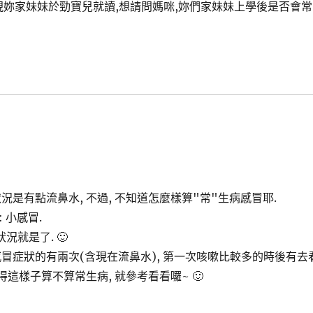
現妳家妹妹於勁寶兒就讀,想請問媽咪,妳們家妹妹上學後是否會常
況是有點流鼻水, 不過, 不知道怎麼樣算"常"生病感冒耶.
 小感冒.
就是了. 🙂
有感冒症狀的有兩次(含現在流鼻水), 第一次咳嗽比較多的時後有去
得這樣子算不算常生病, 就參考看看囉~ 🙂