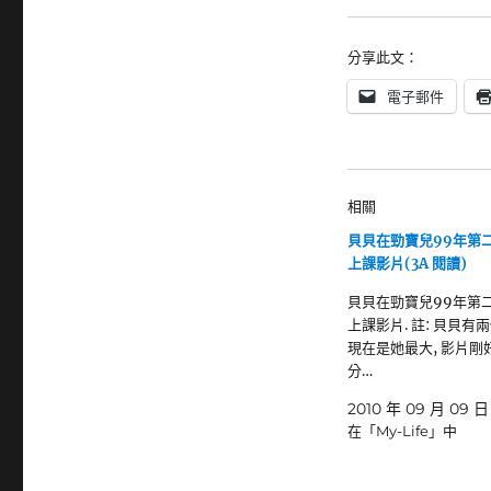
分享此文：
電子郵件
相關
貝貝在勁寶兒99年第
上課影片(3A 閱讀)
貝貝在勁寶兒99年第
上課影片. 註: 貝貝有
現在是她最大, 影片剛好
分…
2010 年 09 月 09 日
在「My-Life」中