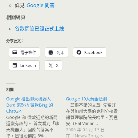
詳見:
Google 問答
相關網頁
谷歌問答已經正式上線
分享此文：
電子郵件
列印
Facebook
LinkedIn
X
相關
Google 推出聊天機器人
Google 10大黃金法則
Bard 來對抗 微軟Bing 的
一篇很不錯的文章, 先留好~
ChatGPT
在與加州大學伯克利分校資
Google 和 微軟近期的新聞
訊管理學院院長哈里‧瓦裡
還蠻有趣的。 首次看到「聊
安（Hal Varian…
天機器人」回應的答案不
2006 年 04 月 17 日
準，然後股價跌 8%…
在「News-Google-