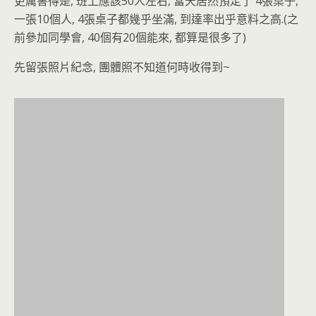
更厲害得是, 班上應該50人左右, 當天居然預定了 4張桌子,
一張10個人, 4張桌子都幾乎坐滿, 到達率出乎意料之高.(之
前參加同學會, 40個有20個能來, 都算是很多了)
先留張照片紀念, 團體照不知道何時收得到~