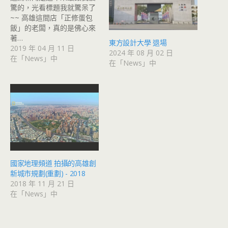
驚的，光看標題我就驚呆了
~~ 高雄這間店「正修蛋包
飯」的老闆，真的是佛心來
著…
東方設計大學 退場
2019 年 04 月 11 日
2024 年 08 月 02 日
在「News」中
在「News」中
國家地理頻道 拍攝的高雄創
新城市規劃(重劃) - 2018
2018 年 11 月 21 日
在「News」中