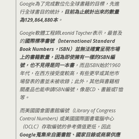
Google為了完成數位化全球書籍的目標，先進
行全球書目的統計，
目前為止統計出來的數量
為129,864,880本
。
Google軟體工程師Leonid Taycher表示，最普及
的
國際標準書號（International Standard
Book Numbers，ISBN）並無法確實呈現市場
上的書籍數量，因為即使擁有一樣的ISBN編
號，也不見得是同一本書
，而且ISBN始於1960
年代，在西方接受度較高，有些更早或其他市
場發表的書並未被收錄；此外，其他與書籍相
關產品也能申請ISBN編號，像是CD、書籤或T恤
等。
而美國國會圖書館編號（Library of Congress
Control Numbers) 或美國國際圖書電腦中心
（OCLC）存取編號的參考價值更低，因此
Google蒐集來自圖書館、國家目錄或商業供應