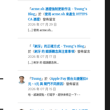
「
acme.sh 憑證強制更新作法 - Tsung's
Blog
」於〈
使用 acme.sh 來產生 HTTPS
CA 憑證
〉發佈留言
2026 年 07 月 29 日
[…] 使用 acme.sh…
「
「刷牙」的正確方式 - Tsung's Blog
」
於〈
刷牙 的 錯誤觀念與注意事項
〉發佈留言
2026 年 07 月 17 日
[…] 刷牙 的 錯誤觀念與…
「
Tsung
」於〈
Apple Pay 搭台北捷運扣0
元、1元 與 閘門不同原因
〉發佈留言
2026 年 07 月 15 日
哈，感謝提點，打錯字，趕快來修正一下~~