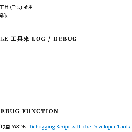
工具 (F12) 啟用
 開啟
LE 工具來 LOG / DEBUG
DEBUG FUNCTION
n (取自 MSDN:
Debugging Script with the Developer Tools