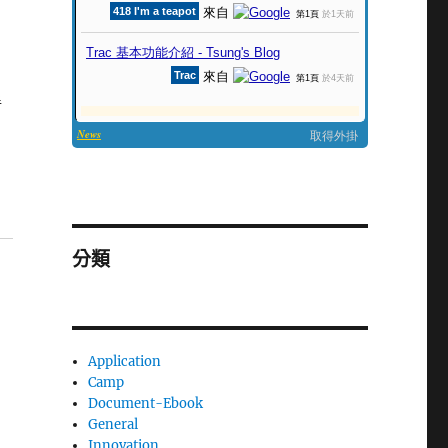
手
分類
Application
Camp
Document-Ebook
General
Innovation