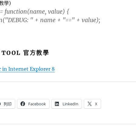
教學)
= function(name, value) {
"DEBUG: " + name + "==" + value);
G TOOL 官方教學
 in Internet Explorer 8
列印
Facebook
LinkedIn
X