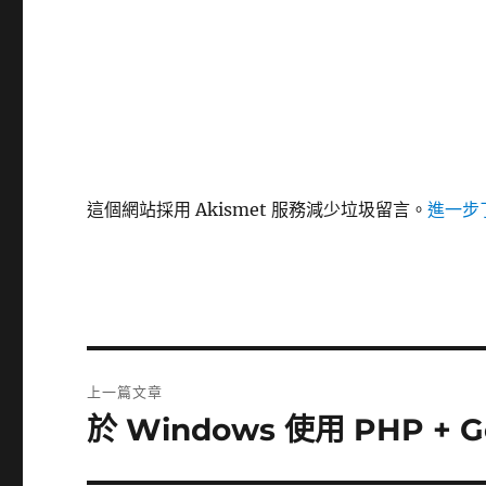
這個網站採用 Akismet 服務減少垃圾留言。
進一步了
文
上一篇文章
章
於 Windows 使用 PHP + 
上
一
導
篇