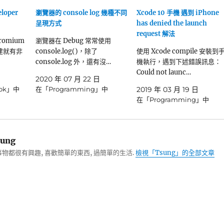
loper
瀏覽器的 console log 幾種不同
Xcode 10 手機 遇到 iPhone
呈現方式
has denied the launch
request 解法
hromium
瀏覽器在 Debug 常常使用
建就有非
console.log()，除了
使用 Xcode compile 安裝到
console.log 外，還有沒…
機執行，遇到下述錯誤訊息：
Could not launc…
2020 年 07 月 22 日
ook」中
在「Programming」中
2019 年 03 月 19 日
在「Programming」中
ung
物都很有興趣, 喜歡簡單的東西, 過簡單的生活.
檢視「Tsung」的全部文章