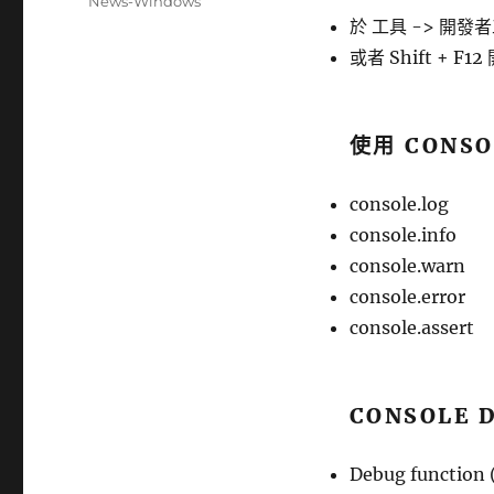
分
News-Windows
日
類
於 工具 -> 開發者
期:
或者 Shift + F12
使用 CONSO
console.log
console.info
console.warn
console.error
console.assert
CONSOLE 
Debug functio