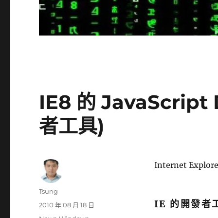
IE8 的 JavaScri
者工具)
Internet Ex
作
Tsung
者
IE 的開發者
發
2010 年 08 月 18 日
佈