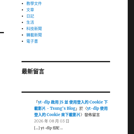
教學文件
文章
日記
生活
科技新聞
轉載新聞
電子書
最新留言
「
yt-dlp 啟用 JS 並 使用登入的 Cookie 下
載影片 - Tsung's Blog
」於〈
yt-dlp 使用
登入的 Cookie 來下載影片
〉發佈留言
2026 年 08 月 03 日
[…] yt-dlp 搭配 …