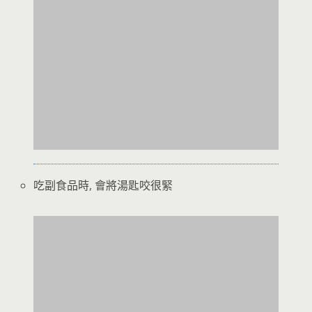
吃副食品時, 會將湯匙咬很緊