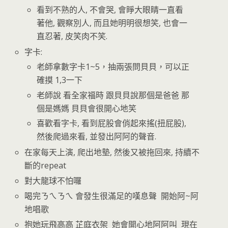
看到不熟的人, 不會哭, 會睜大眼睛一直看
著他, 觀察別人, 而且她明明很想笑, 也會一
直忍著, 皮笑肉不笑.
字卡:
老師拿數字卡1~5，抽兩張問貝貝，可以正
確摸 1,3一下
老師說 看全家福時 跟貝貝說那個是爸爸 那
個是媽媽 貝貝會很開心地笑
喜歡看字卡, 看到屁股會俏起來搖(扭屁股),
然後爬過來看, 並發出阿阿的聲音.
在家每天上演, 爬出地墊, 然後又被拖回來, 持續不
斷的repeat
對大龍球不怕囉
喝完ㄋㄟㄋㄟ 會發生很滿足的嘆息聲 開始阿~阿
地唱歌
抱她玩飛高高 芷庭衣架 她會開心地阿阿叫 現在