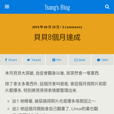
Tsung's Blog
2010 年 09 月 29 日 • 3 Comments
貝貝8個月達成
Share
Tweet
Pin
Mail
SMS
本月貝貝大突破, 自從會翻身以後, 就突然會一堆東西.
除了會太多東西外, 這個月會叫爸爸, 害這個月得照片和影
片都爆多, 特別將哭哭得表情都整理出來.
註1: 她睡著, 被惡搞得照片也是爆多得原因之一.
註2: 她這個月開始會自己翻書了, Linux的書也翻