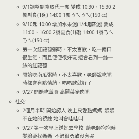
9/1調整副食取代一餐 變成 10:30、15:30 2
餐副食(1碗) 14:00 1餐ㄋㄟㄋㄟ(150 cc)
9/10起 10:00 增加水果泥(1/4塊磨泥) 變成
11:00、16:00 2餐副食(1碗) 14:00 1餐ㄋㄟ
ㄋㄟ(150 cc)
第一次紅蘿蔔粥時，不太喜歡，吃一兩口
很生氣、而且便便很好玩 還會看到一絲一
絲的紅蘿蔔
開始吃南瓜粥時，不太喜歡，老師說吃粥
時都會有點情緒、唱唱歌就好了
9/27 開始吃葷囉 高麗菜豬肉粥
社交:
7個月半時 開始認人 晚上只愛黏媽媽 媽媽
不在她的視線 她叫會哇哇叫
9/27 第一次早上送她去學校 給老師抱抱時
變臉要找媽媽 不過很勇敢沒有哭