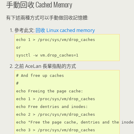
手動回收 Cached Memory
有下述兩種方式可以手動做回收記憶體:
參考此文:
回收 Linux cached memory
echo 1 > /proc/sys/vm/drop_caches

or

sysctl -w vm.drop_caches=1
之前 AceLan 長輩指點的方式
# And free up caches

#

echo Freeing the page cache:

echo 1 > /proc/sys/vm/drop_caches

echo Free dentries and inodes:

echo 2 > /proc/sys/vm/drop_caches

echo "Free the page cache, dentries and the inodes
echo 3 > /proc/sys/vm/drop_caches