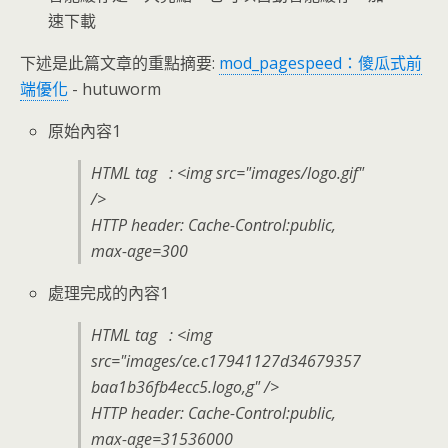
速下載
下述是此篇文章的重點摘要:
mod_pagespeed：傻瓜式前
端優化
- hutuworm
原始內容1
HTML tag : <img src="images/logo.gif"
/>
HTTP header: Cache-Control:public,
max-age=300
處理完成的內容1
HTML tag : <img
src="images/ce.c17941127d34679357
baa1b36fb4ecc5.logo,g" />
HTTP header: Cache-Control:public,
max-age=31536000