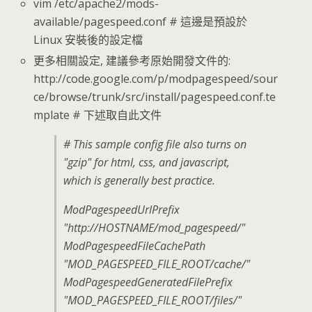
vim /etc/apache2/mods-
available/pagespeed.conf # 這邊是預設於
Linux 安裝後的設定檔
更多相關設定, 建議參考原始開發文件的:
http://code.google.com/p/modpagespeed/sour
ce/browse/trunk/src/install/pagespeed.conf.te
mplate # 下述取自此文件
# This sample config file also turns on
"gzip" for html, css, and javascript,
which is generally best practice.
ModPagespeedUrlPrefix
"http://HOSTNAME/mod_pagespeed/"
ModPagespeedFileCachePath
"MOD_PAGESPEED_FILE_ROOT/cache/"
ModPagespeedGeneratedFilePrefix
"MOD_PAGESPEED_FILE_ROOT/files/"