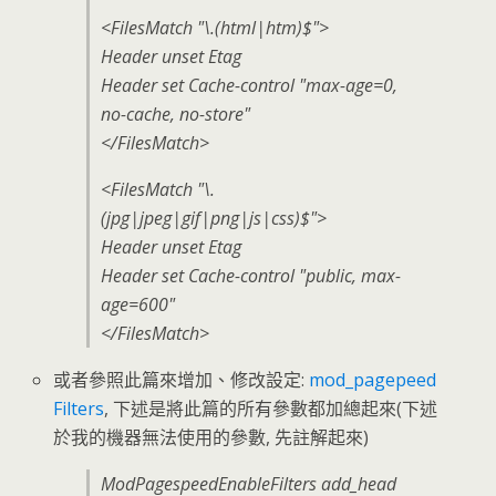
<FilesMatch "\.(html|htm)$">
Header unset Etag
Header set Cache-control "max-age=0,
no-cache, no-store"
</FilesMatch>
<FilesMatch "\.
(jpg|jpeg|gif|png|js|css)$">
Header unset Etag
Header set Cache-control "public, max-
age=600"
</FilesMatch>
或者參照此篇來增加、修改設定:
mod_pagepeed
Filters
, 下述是將此篇的所有參數都加總起來(下述
於我的機器無法使用的參數, 先註解起來)
ModPagespeedEnableFilters add_head