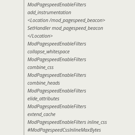
ModPagespeedEnableFilters
add_instrumentation
<Location /mod_pagespeed_beacon>
SetHandler mod_pagespeed_beacon
</Location>
ModPagespeedEnableFilters
collapse_whitespace
ModPagespeedEnableFilters
combine_css
ModPagespeedEnableFilters
combine_heads
ModPagespeedEnableFilters
elide_attributes
ModPagespeedEnableFilters
extend_cache
ModPagespeedEnableFilters inline_css
#ModPagespeedCssInlineMaxBytes