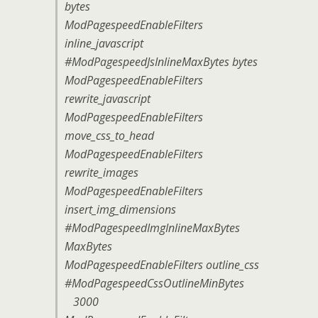
bytes
ModPagespeedEnableFilters
inline_javascript
#ModPagespeedJsInlineMaxBytes bytes
ModPagespeedEnableFilters
rewrite_javascript
ModPagespeedEnableFilters
move_css_to_head
ModPagespeedEnableFilters
rewrite_images
ModPagespeedEnableFilters
insert_img_dimensions
#ModPagespeedImgInlineMaxBytes
MaxBytes
ModPagespeedEnableFilters outline_css
#ModPagespeedCssOutlineMinBytes
3000