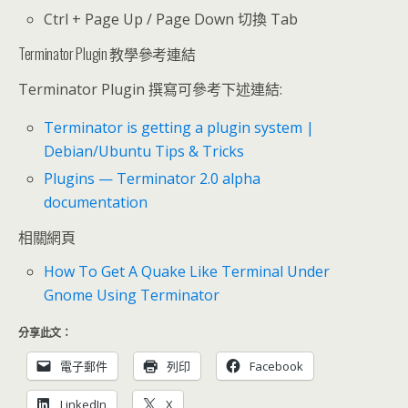
Ctrl + Page Up / Page Down 切換 Tab
Terminator Plugin 教學參考連結
Terminator Plugin 撰寫可參考下述連結:
Terminator is getting a plugin system |
Debian/Ubuntu Tips & Tricks
Plugins — Terminator 2.0 alpha
documentation
相關網頁
How To Get A Quake Like Terminal Under
Gnome Using Terminator
分享此文：
電子郵件
列印
Facebook
LinkedIn
X